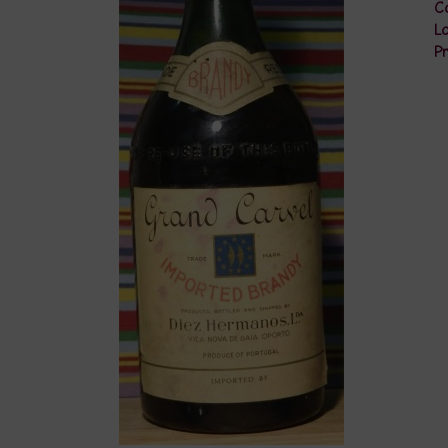
Co
Lo
Pr