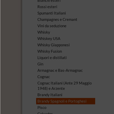
Bianchi esteri
Rossi esteri
Spumanti Italiani
Champagnes e Cremant
Vini da seduzione
Whisky
Whiskey USA
Whisky Giapponesi
Whisky Fusion
Liquori e distillati
Gin
Armagnac e Bas-Armagnac
Cognac
Cognac Italiani (Ante 29 Maggio
1948) e Arzente
Brandy Italiani
Brandy Spagnoli e Portoghesi
Pisco
Calvados