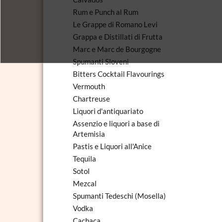
Rum e Punch al Rum
Le Grappe di Romano Levi
Grappa e Distillati di Frutta
Marc e Marc de Bourgogne
Spumanti Sloveni
Bitters Cocktail Flavourings
Vermouth
Chartreuse
Liquori d'antiquariato
Assenzio e liquori a base di
Artemisia
Pastis e Liquori all'Anice
Tequila
Sotol
Mezcal
Spumanti Tedeschi (Mosella)
Vodka
Cachaca