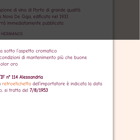
one di vino di Porto di grande qualità.
 Nova De Gaja, edificata nel 1933.
errà immediatamente pubblicata .
Z HERMANOS
ia sotto l’aspetto cromatico.
condizioni di mantenimento più che buone.
olor oro.
TIF n° 114 Alessandria
.
la
retroetichetta
dell’importatore è indicata la data
; si tratta del
7/8/1953
.