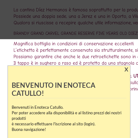
La cantina Díez Hermanos è famosa soprattutto per la produzi
Possiede una doppia sede; una a Jerez e una in Oporto, a Vila
Qualora si riuscisse a recepire qualche utile informazione, v
BRANDY GRAND CARVEL GRANDE RESERVE FIVE YEARS OLD DIE
Magnifica bottiglia in condizioni di conservazione eccellenti.
L’etichetta è perfettamente conservata sia strutturalmente, s
Possiamo garantire che anche le due retroetichette sono in 
Il tappo è in sughero a raso ed è protetto da una stagnola c
X
Livello ottimo come da bottiglia nuova.
L’importatore per l’Italia era
Luigi Bosca & Figli Canelli Lic. U
Possiamo datare con certezza questo flacone in quanto sul
BENVENUTO IN ENOTECA
dell’operazione doganale avvenuta presso la Dogana di Torino
CATULLO!
Il contenuto è di
75 cl.
Il tenore alcolico è di
40 gradi
.
Benvenuti in Enoteca Catullo.
Per poter accedere alla disponibilità e al listino prezzi dei nostri
prodotti
è necessario effettuare l'iscrizione al sito (login).
Buona navigazione!