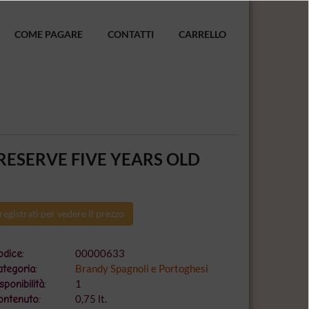
COME PAGARE
CONTATTI
CARRELLO
ESERVE FIVE YEARS OLD
registrati per vedere il prezzo
00000633
dice:
Brandy Spagnoli e Portoghesi
tegoria:
1
sponibilità:
0,75 lt.
ontenuto: