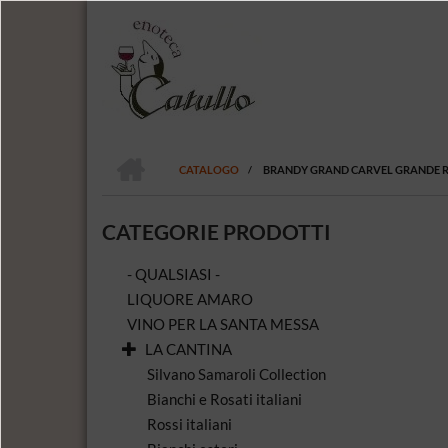
Salta
al
contenuto
principale
HOME
CATALOGO
/
BRANDY GRAND CARVEL GRANDE RE
BRICIOLE
DI
CATEGORIE PRODOTTI
PANE
- QUALSIASI -
LIQUORE AMARO
VINO PER LA SANTA MESSA
LA CANTINA
Silvano Samaroli Collection
Bianchi e Rosati italiani
Rossi italiani