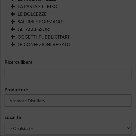
LA PASTA E IL RISO
LE DOLCEZZE
SALUMI E FORMAGGI
GLI ACCESSORI
OGGETTI PUBBLICITARI
LE CONFEZIONI REGALO
Ricerca libera
Produttore
Località