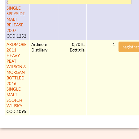
OLD
SINGLE
SPEYSIDE
MALT
RELEASE
2007
COD:1252
ARDMORE
Ardmore
0,70 lt.
1
registrat
2011
Distillery
Bottiglia
HEAVY
PEAT
WILSON &
MORGAN
BOTTLED
2016
SINGLE
MALT
SCOTCH
WHISKY
COD:1095