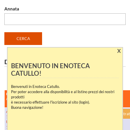
Annata
X
DICONO DI NOI
BENVENUTO IN ENOTECA
CATULLO!
VEDI TUTTI
Benvenuti in Enoteca Catullo.
Per poter accedere alla disponibilità e al listino prezzi dei nostri
PRODOTTO
PRODUTTORE
CONTENUTO
DISPONIBILITÀ
prodotti
/ CODICE
/
è necessario effettuare l'iscrizione al sito (login).
CONFEZIONE
Buona navigazione!
ARDMORE
Ardmore
0,70 lt.
1
registrat
1992 THE
Distillery
Bottiglia
ULTIMATE
15 YEARS