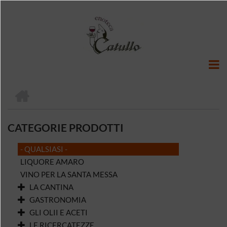
Salta
al
contenuto
principale
HOME
BRICIOLE
DI
CATEGORIE PRODOTTI
PANE
- QUALSIASI -
LIQUORE AMARO
VINO PER LA SANTA MESSA
LA CANTINA
GASTRONOMIA
GLI OLII E ACETI
LE RICERCATEZZE