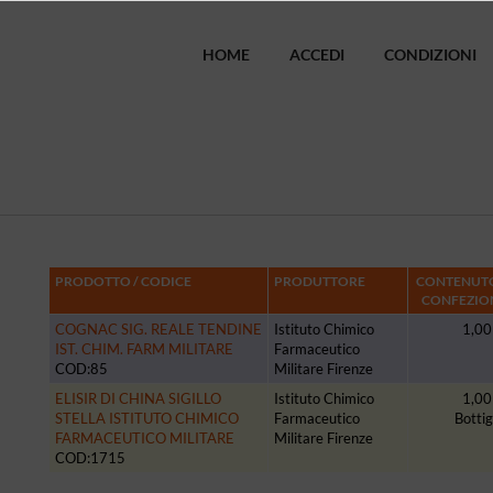
HOME
ACCEDI
CONDIZIONI
PRODOTTO / CODICE
PRODUTTORE
CONTENUTO
CONFEZIO
COGNAC SIG. REALE TENDINE
Istituto Chimico
1,00 
IST. CHIM. FARM MILITARE
Farmaceutico
COD:85
Militare Firenze
ELISIR DI CHINA SIGILLO
Istituto Chimico
1,00 
STELLA ISTITUTO CHIMICO
Farmaceutico
Bottig
FARMACEUTICO MILITARE
Militare Firenze
COD:1715