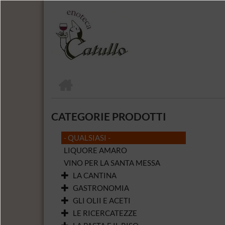
Salta
al
contenuto
principale
HOME
BRICIOLE
DI
CATEGORIE PRODOTTI
PANE
- QUALSIASI -
LIQUORE AMARO
VINO PER LA SANTA MESSA
LA CANTINA
GASTRONOMIA
GLI OLII E ACETI
LE RICERCATEZZE