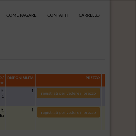
COME PAGARE
CONTATTI
CARRELLO
 /
DISPONIBILITÀ
PREZZO
NE
lt.
1
registrati per vedere il prezzo
1
lt.
1
registrati per vedere il prezzo
lia