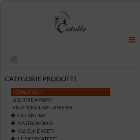
Salta
al
contenuto
principale
HOME
BRICIOLE
DI
CATEGORIE PRODOTTI
PANE
- QUALSIASI -
LIQUORE AMARO
VINO PER LA SANTA MESSA
LA CANTINA
GASTRONOMIA
GLI OLII E ACETI
LE RICERCATEZZE