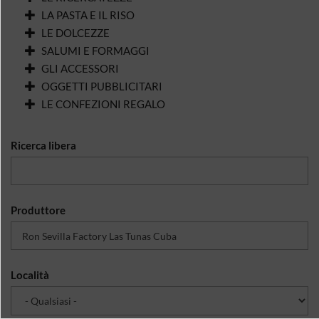
LA PASTA E IL RISO
LE DOLCEZZE
SALUMI E FORMAGGI
GLI ACCESSORI
OGGETTI PUBBLICITARI
LE CONFEZIONI REGALO
Ricerca libera
Produttore
Località