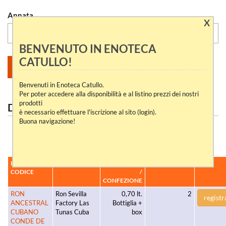
Annata
X
BENVENUTO IN ENOTECA
CATULLO!
Benvenuti in Enoteca Catullo.
Per poter accedere alla disponibilità e al listino prezzi dei nostri
prodotti
DICONO DI NOI
è necessario effettuare l'iscrizione al sito (login).
Buona navigazione!
VEDI TUTTI
PRODOTTO /
PRODUTTORE
CONTENUTO
DISPONIBILITÀ
CODICE
/
CONFEZIONE
RON
Ron Sevilla
0,70 lt.
2
registr
ANCESTRAL
Factory Las
Bottiglia +
CUBANO
Tunas Cuba
box
CONDE DE