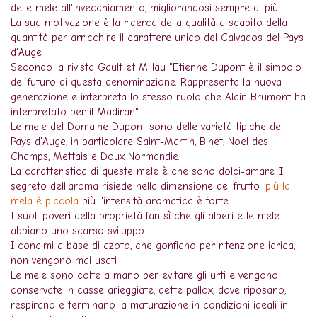
delle mele all'invecchiamento, migliorandosi sempre di più.
La sua motivazione è la ricerca della qualità a scapito della
quantità per arricchire il carattere unico del Calvados del Pays
d'Auge.
Secondo la rivista Gault et Millau "Etienne Dupont è il simbolo
del futuro di questa denominazione. Rappresenta la nuova
generazione e interpreta lo stesso ruolo che Alain Brumont ha
interpretato per il Madiran".
Le mele del Domaine Dupont sono delle varietà tipiche del
Pays d'Auge, in particolare Saint-Martin, Binet, Noel des
Champs, Mettais e Doux Normandie.
La caratteristica di queste mele è che sono dolci-amare. Il
segreto dell'aroma risiede nella dimensione del frutto:
più la
mela è piccola
più l'intensità aromatica è forte.
I suoli poveri della proprietà fan sì che gli alberi e le mele
abbiano uno scarso sviluppo.
I concimi a base di azoto, che gonfiano per ritenzione idrica,
non vengono mai usati.
Le mele sono colte a mano per evitare gli urti e vengono
conservate in casse arieggiate, dette pallox, dove riposano,
respirano e terminano la maturazione in condizioni ideali in