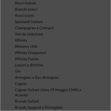
Rossi italiani
Bianchi esteri
Rossi esteri
Spumanti Italiani
Champagnes e Cremant
Vini da seduzione
Whisky
Whiskey USA
Whisky Giapponesi
Whisky Fusion
Liquori e distillati
Gin
Armagnac e Bas-Armagnac
Cognac
Cognac Italiani (Ante 29 Maggio 1948) e
Arzente
Brandy Italiani
Brandy Spagnoli e Portoghesi