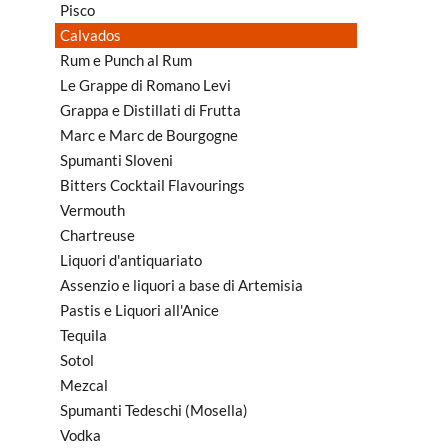
Pisco
Calvados
Rum e Punch al Rum
Le Grappe di Romano Levi
Grappa e Distillati di Frutta
Marc e Marc de Bourgogne
Spumanti Sloveni
Bitters Cocktail Flavourings
Vermouth
Chartreuse
Liquori d'antiquariato
Assenzio e liquori a base di Artemisia
Pastis e Liquori all'Anice
Tequila
Sotol
Mezcal
Spumanti Tedeschi (Mosella)
Vodka