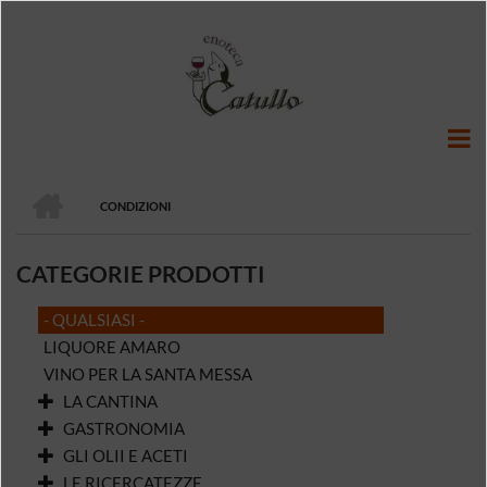
Salta
al
contenuto
principale
HOME
CONDIZIONI
BRICIOLE
DI
CATEGORIE PRODOTTI
PANE
- QUALSIASI -
LIQUORE AMARO
VINO PER LA SANTA MESSA
LA CANTINA
GASTRONOMIA
GLI OLII E ACETI
LE RICERCATEZZE