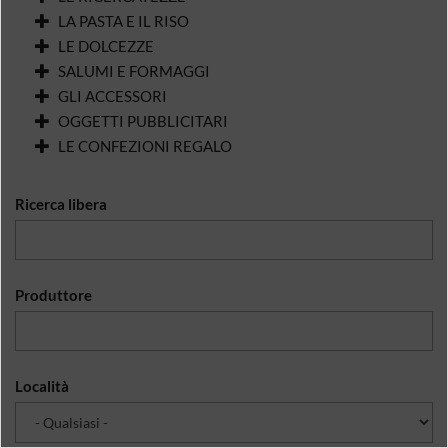
LA PASTA E IL RISO
LE DOLCEZZE
SALUMI E FORMAGGI
GLI ACCESSORI
OGGETTI PUBBLICITARI
LE CONFEZIONI REGALO
Ricerca libera
Produttore
Località