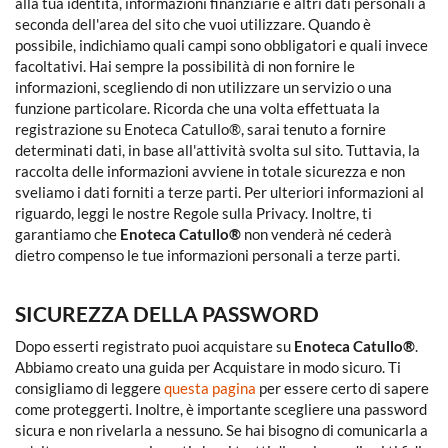
alla tua identità, informazioni finanziarie e altri dati personali a
seconda dell'area del sito che vuoi utilizzare. Quando è
possibile, indichiamo quali campi sono obbligatori e quali invece
facoltativi. Hai sempre la possibilità di non fornire le
informazioni, scegliendo di non utilizzare un servizio o una
funzione particolare. Ricorda che una volta effettuata la
registrazione su Enoteca Catullo®, sarai tenuto a fornire
determinati dati, in base all'attività svolta sul sito. Tuttavia, la
raccolta delle informazioni avviene in totale sicurezza e non
sveliamo i dati forniti a terze parti. Per ulteriori informazioni al
riguardo, leggi le nostre Regole sulla Privacy. Inoltre, ti
garantiamo che
Enoteca Catullo®
non venderà né cederà
dietro compenso le tue informazioni personali a terze parti.
SICUREZZA DELLA PASSWORD
Dopo esserti registrato puoi acquistare su
Enoteca Catullo®
.
Abbiamo creato una guida per Acquistare in modo sicuro. Ti
consigliamo di leggere
questa pagina
per essere certo di sapere
come proteggerti. Inoltre, è importante scegliere una password
sicura e non rivelarla a nessuno. Se hai bisogno di comunicarla a