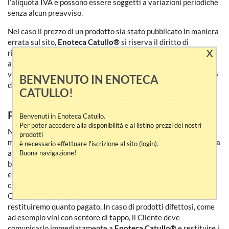
l’aliquota IVA e possono essere soggetti a variazioni periodiche
senza alcun preavviso.
Nel caso il prezzo di un prodotto sia stato pubblicato in maniera
errata sul sito,
Enoteca Catullo®
si riserva il diritto di
X
rinunciare alla vendita. Normalmente la merce viaggia
accompagnata da scontrino fiscale; se è necessaria la fattura,
va richiesta al momento della conferma dell’ordine. Dopo l’invio
BENVENUTO IN ENOTECA
delle merci, la fatturazione non può più essere effettuata.
CATULLO!
PRODOTTI DANNEGGIATI O DIFETTOSI
Benvenuti in Enoteca Catullo.
Per poter accedere alla disponibilità e al listino prezzi dei nostri
Nel caso di ricezione di pacchi palesemente danneggiati, la
prodotti
merce va respinta al mittente e data comunicazione tempestiva
è necessario effettuare l'iscrizione al sito (login).
a
Enoteca Catullo®
.
Enoteca Catullo®
si attiverà, nel più
Buona navigazione!
breve tempo possibile, per sostituire le merci danneggiate ed
effettuare una nuova spedizione totalmente a suo carico. Nel
caso di esaurimento dei prodotti danneggiati, contatteremo il
Cliente per proporre prodotti sostitutivi o, in alternativa,
restituiremo quanto pagato. In caso di prodotti difettosi, come
ad esempio vini con sentore di tappo, il Cliente deve
comunicarlo immediatamente a
Enoteca Catullo®
e restituire i