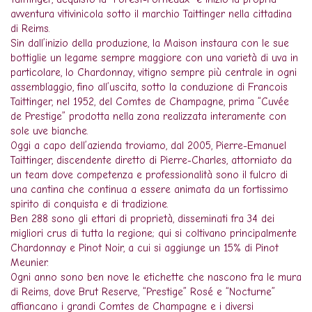
avventura vitivinicola sotto il marchio Taittinger nella cittadina
di Reims.
Sin dall’inizio della produzione, la Maison instaura con le sue
bottiglie un legame sempre maggiore con una varietà di uva in
particolare, lo Chardonnay, vitigno sempre più centrale in ogni
assemblaggio, fino all’uscita, sotto la conduzione di Francois
Taittinger, nel 1952, del Comtes de Champagne, prima “Cuvée
de Prestige” prodotta nella zona realizzata interamente con
sole uve bianche.
Oggi a capo dell’azienda troviamo, dal 2005, Pierre-Emanuel
Taittinger, discendente diretto di Pierre-Charles, attorniato da
un team dove competenza e professionalità sono il fulcro di
una cantina che continua a essere animata da un fortissimo
spirito di conquista e di tradizione.
Ben 288 sono gli ettari di proprietà, disseminati fra 34 dei
migliori crus di tutta la regione; qui si coltivano principalmente
Chardonnay e Pinot Noir, a cui si aggiunge un 15% di Pinot
Meunier.
Ogni anno sono ben nove le etichette che nascono fra le mura
di Reims, dove Brut Reserve, “Prestige” Rosé e “Nocturne”
affiancano i grandi Comtes de Champagne e i diversi