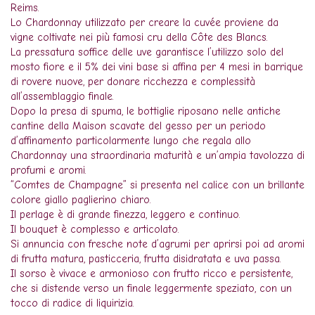
Reims.
Lo Chardonnay utilizzato per creare la cuvée proviene da
vigne coltivate nei più famosi cru della Côte des Blancs.
La pressatura soffice delle uve garantisce l’utilizzo solo del
mosto fiore e il 5% dei vini base si affina per 4 mesi in barrique
di rovere nuove, per donare ricchezza e complessità
all’assemblaggio finale.
Dopo la presa di spuma, le bottiglie riposano nelle antiche
cantine della Maison scavate del gesso per un periodo
d’affinamento particolarmente lungo che regala allo
Chardonnay una straordinaria maturità e un’ampia tavolozza di
profumi e aromi.
“Comtes de Champagne” si presenta nel calice con un brillante
colore giallo paglierino chiaro.
Il perlage è di grande finezza, leggero e continuo.
Il bouquet è complesso e articolato.
Si annuncia con fresche note d’agrumi per aprirsi poi ad aromi
di frutta matura, pasticceria, frutta disidratata e uva passa.
Il sorso è vivace e armonioso con frutto ricco e persistente,
che si distende verso un finale leggermente speziato, con un
tocco di radice di liquirizia.