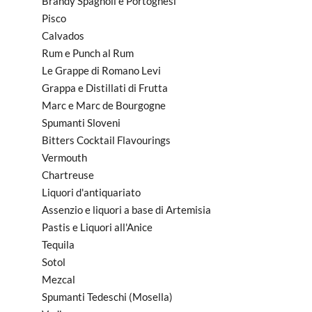
Brandy Spagnoli e Portoghesi
Pisco
Calvados
Rum e Punch al Rum
Le Grappe di Romano Levi
Grappa e Distillati di Frutta
Marc e Marc de Bourgogne
Spumanti Sloveni
Bitters Cocktail Flavourings
Vermouth
Chartreuse
Liquori d'antiquariato
Assenzio e liquori a base di Artemisia
Pastis e Liquori all'Anice
Tequila
Sotol
Mezcal
Spumanti Tedeschi (Mosella)