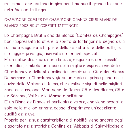
millesimati che portano in giro per il mondo il grande blasone
della Maison Taittinger.
CHAMPAGNE COMTES DE CHAMPAGNE GRANDS CRUS BLANC DE
BLANCS 2008 BRUT COFFRET TAITTINGER
Lo Champagne Brut Blanc de Blancs “Comtes de Champagne”
ben rappresenta lo stile e lo spirito di Taittinger nel segno della
raffinata eleganza e fa parte della ristretta élite delle bottiglie
di maggior prestigio, riservate a momenti speciali.
E’ un calice di straordinaria finezza, eleganza e complessità
aromatica, simbolo luminoso della migliore espressione dello
Chardonnay e dello straordinario terroir della Côte des Blancs.
Da sempre lo Chardonnay gioca un ruolo di primo piano nelle
cuvée della Maison di Reims, che gestisce vigneti nelle migliori
zone della regione: Montagne de Reims, Côte des Blancs, Côte
de Sézanne, Vallé de la Marne e nell’Aube.
E’ un Blanc de Blancs di particolare valore, che viene prodotto
solo nelle migliori annate, capaci d’esprimere un’eccellente
qualità delle uve.
Proprio per le sue caratteristiche di nobiltà, viene ancora oggi
elaborato nelle storiche Cantine dell’Abbazia di Saint-Nicaise a