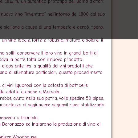
l 1812, fu un autentico prototipo dell’uomo d’affari:
nuovo vino “inventato” nell’intorno del 1800 dal suo
le siciliana a causa di una tempesta e cercò riparo,
n vino locale, forte e robusto, maturo e solare: il
 soliti conservare il loro vino in grandi botti di
ava la parte tolta con il nuovo prodotto.
 costante tra la qualità dei vini prodotti che
hivano di sfumature particolari; questo procedimento
di vini liquorosi con la catasta di botticelle
nte adottata anche a Marsala.
bbe avuto nella sua patria, volle spedire 50 pipes,
l’accortezza di aggiungere acquavite per stabilizzarlo
benvenuto trionfale.
 Baronazzo ed iniziarono la produzione di vino di
ioniere Woodhouse.