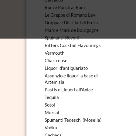
Rum e Punch al Rum
Le Grappe di Romano Levi
Grappa e Distillati di Frutta
Marc e Marc de Bourgogne
Spumanti Sloveni
Bitters Cocktail Flavourings
Vermouth
Chartreuse
Liquori d'antiquariato
Assenzio e liquori a base di
Artemisia
Pastis e Liquori all'Anice
Tequila
Sotol
Mezcal
Spumanti Tedeschi (Mosella)
Vodka
Cachaca