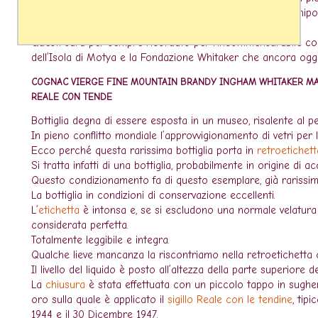
Nel 1851 subentrò alla direzione dell’Azienda di Ingham il nip
ulteriore forte impulso all’espansione del Marsala.
Questi sarà per sempre ricordato per l’incommensurabile cont
dell’Isola di Motya e la Fondazione Whitaker che ancora oggi 
COGNAC VIERGE FINE MOUNTAIN BRANDY INGHAM WHITAKER MA
REALE CON TENDE
Bottiglia degna di essere esposta in un museo, risalente al p
In pieno conflitto mondiale l’approvvigionamento di vetri per
Ecco perché questa rarissima bottiglia porta in
retroetichett
Si tratta infatti di una bottiglia, probabilmente in origine di a
Questo condizionamento fa di questo esemplare, già rarissim
La bottiglia in condizioni di conservazione eccellenti.
L’
etichetta
è intonsa e, se si escludono una normale velatura 
considerata perfetta.
Totalmente leggibile e integra.
Qualche lieve mancanza la riscontriamo nella retroetichetta 
Il livello del liquido è posto all’altezza della parte superiore de
La
chiusura
è stata effettuata con un piccolo tappo in sugher
oro sulla quale è applicato il
sigillo Reale con le tendine
, tip
1944 e il 30 Dicembre 1947.