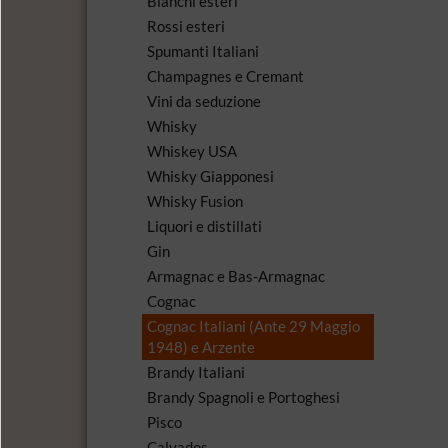
Bianchi esteri
Rossi esteri
Spumanti Italiani
Champagnes e Cremant
Vini da seduzione
Whisky
Whiskey USA
Whisky Giapponesi
Whisky Fusion
Liquori e distillati
Gin
Armagnac e Bas-Armagnac
Cognac
Cognac Italiani (Ante 29 Maggio
1948) e Arzente
Brandy Italiani
Brandy Spagnoli e Portoghesi
Pisco
Calvados