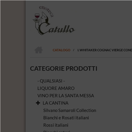
Salta
al
contenuto
principale
HOME
CATALOGO
/
I. WHITAKER COGNAC VIERGE CON
BRICIOLE
DI
CATEGORIE PRODOTTI
PANE
- QUALSIASI -
LIQUORE AMARO
VINO PER LA SANTA MESSA
LA CANTINA
Silvano Samaroli Collection
Bianchi e Rosati italiani
Rossi italiani