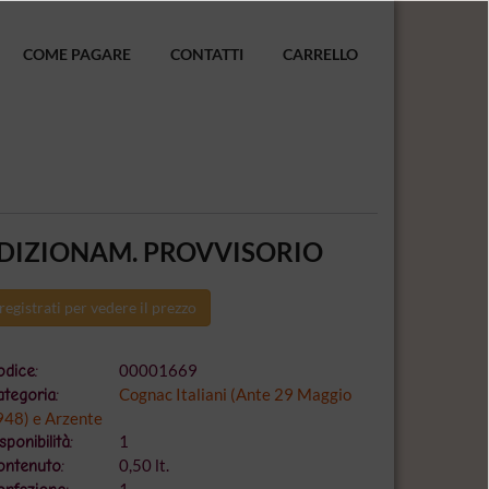
COME PAGARE
CONTATTI
CARRELLO
NDIZIONAM. PROVVISORIO
registrati per vedere il prezzo
00001669
dice:
Cognac Italiani (Ante 29 Maggio
tegoria:
948) e Arzente
1
sponibilità:
0,50 lt.
ontenuto: