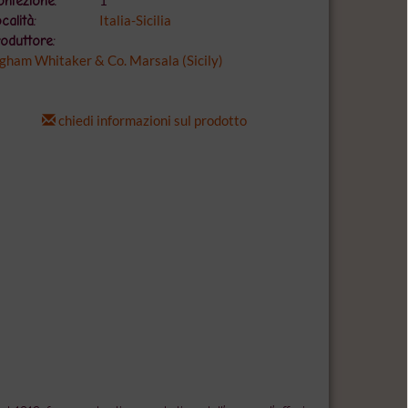
1
nfezione:
Italia-Sicilia
calità:
oduttore:
gham Whitaker & Co. Marsala (Sicily)
chiedi informazioni sul prodotto