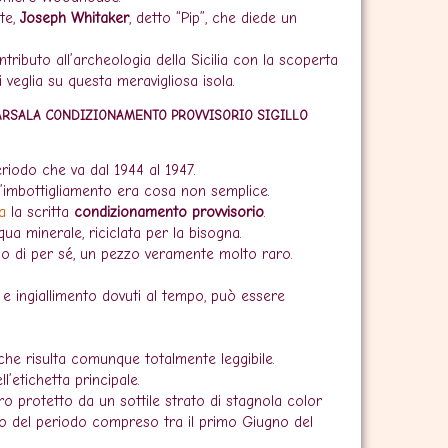
ote,
Joseph Whitaker
, detto “Pip”, che diede un
ributo all’archeologia della Sicilia con la scoperta
veglia su questa meravigliosa isola.
RSALA CONDIZIONAMENTO PROVVISORIO SIGILLO
eriodo che va dal 1944 al 1947.
 l’imbottigliamento era cosa non semplice.
a
la scritta
condizionamento provvisorio
.
cqua minerale, riciclata per la bisogna.
o di per sé, un pezzo veramente molto raro.
e ingiallimento dovuti al tempo, può essere
che risulta comunque totalmente leggibile.
ll’etichetta principale.
o protetto da un sottile strato di stagnola color
ico del periodo compreso tra il primo Giugno del