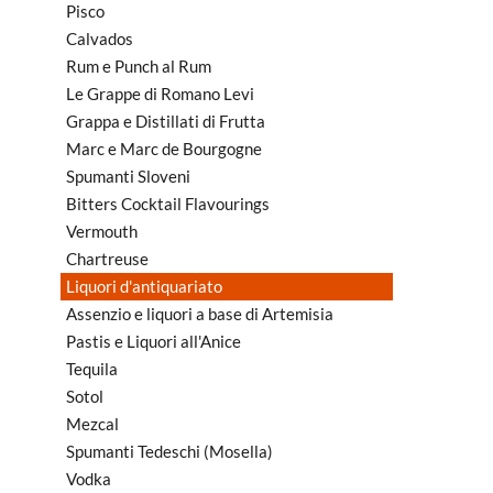
Pisco
Calvados
Rum e Punch al Rum
Le Grappe di Romano Levi
Grappa e Distillati di Frutta
Marc e Marc de Bourgogne
Spumanti Sloveni
Bitters Cocktail Flavourings
Vermouth
Chartreuse
Liquori d'antiquariato
Assenzio e liquori a base di Artemisia
Pastis e Liquori all'Anice
Tequila
Sotol
Mezcal
Spumanti Tedeschi (Mosella)
Vodka