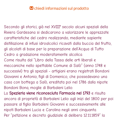
chiedi informazioni sul prodotto
Secondo gli storici, già nel XVIII° secolo alcuni speziali della
Riviera Gardesana si dedicarono a valorizzare le apprezzate
caratteristiche del cedro realizzando, mediante sapiente
distillazione di infusi idroalcolici ricavati dalla buccia del frutto,
gli alcolati di base per la preparazione dell’Acqua di Tutto
Cedro a gradazione moderatamente alcolica.
Come risulta dal “Libro della Tassa delle arti liberali e
meccaniche nello spettabile Comune di Salò” (anno 1748 e
successivi) tra gli speziali - artigiani erano registrati Bondoni
Giovanni e Antonio, figli di Domenico, che possedevano una
casa con bottega a Salò, ereditata poi nel 1786 dalla nipote
Bondoni Bona, moglie di Barbaleni Lelio.
La
Spezieria viene riconosciuta Farmacia nel 1793
e risulta
ancora di proprietà di Barbaleni Lelio agli inizi del 1800 per poi
passare al figlio Barbaleni Giovanni e successivamente alle
nipoti Barbaleni Lucia e Carolina negli anni cinquanta.
Per “petizione e decreto giudiziale di delibera 12.11.1859” la