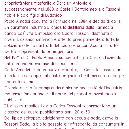
proprietà viene trasferita a Barbieri Antonio e
successivamente, nel 1868, a Castelli Bartolomeo e a Tassoni
nobile Nicola, figlio di Ludovico.
Paolo Amadei acquista la Farmacia nel 1884 e decide di darle
un carattere industriale: divide la distilleria dalla Farmacia
dando così vita e impulso alla Cedral Tassoni, destinata a
divenire azienda dinamica e attenta principalmente a tutte le
soluzioni offerte dai frutti del cedro e di cui l’Acqua di Tutto
Cedro rappresenta la primogenitura.
Nel 1921 al Dr. Paolo Amadei succede il figlio Carlo e l’azienda
entra in una nuova fase di espansione.
Carlo Amadei crea un nuovo prodotto, la Cedrata Tassoni, un
inimitabile sciroppo dal gusto originale che il mercato accoglie
con entusiasmo.
Grande merito fu comprendere alcune necessità dell’industria
moderna: far conoscere il nome del prodotto investendo in
pubblicità.
I bellissimi manifesti della Cedral Tassoni rappresentano un
classico del gusto pubblicitario anni ’20 e ’30.
Dal tipico sciroppo, addizionato con acqua e soda, deriva la
Tassoni Soda: la bibita gassata e rinfrescante, da consumare in