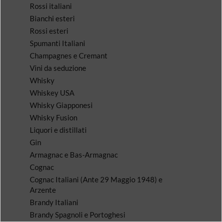
Rossi italiani
Bianchi esteri
Rossi esteri
Spumanti Italiani
Champagnes e Cremant
Vini da seduzione
Whisky
Whiskey USA
Whisky Giapponesi
Whisky Fusion
Liquori e distillati
Gin
Armagnac e Bas-Armagnac
Cognac
Cognac Italiani (Ante 29 Maggio 1948) e
Arzente
Brandy Italiani
Brandy Spagnoli e Portoghesi