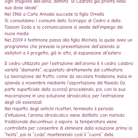
ogni stagione dell’anno, definita “la Cedrata già pronta nella
sua dose ideale”.
Nel 1966 a Carlo Amadei succede la figlia Ornella.
Si consolidano i consumi dello Sciroppo di Cedro e della
Tassoni Soda e la comunicazione si avvale dell’impiego dei
nuovi media.
Nel 2009 il testimone passa alla figlia Michela, la quale avvia un
programma che prevede la presentazione dell’azienda ai
visitatori e il progetto, già in atto, di espansione all’estero.
Il cedro utilizzato per l’estrazione dell’aroma è il cedro calabro
varietà “diamante”, acquistato direttamente dal coltivatore.
La lavorazione del frutto, come da secolare tradizione, inizia in
azienda a novembre mediante l’asportazione del flavedo (la
parte superficiale della scorza) procedendo, poi, con la sua
macerazione in una soluzione idroalcolica, per l’estrazione
degli olii essenziali.
Nel rispetto degli antichi ricettari, terminato il periodo
d’infusione, l’aroma idroalcolico viene distillato con metodo
tradizionale discontinuo a vapore: la temperatura viene
controllata per consentire di eliminare dalla soluzione prima la
“testa”, poi la “coda” mantenendo così il “cuore” della