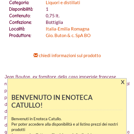
Liquori e distillati
Categoria:
1
Disponibilità:
0,75 lt.
Contenuto:
Bottiglia
Confezione:
Italia-Emilia Romagna
Località:
Gio. Buton & c. SpA BO
Produttore:
chiedi informazioni sul prodotto
Jean Bouton, ex fornitore della casa imperiale francese
X
nonché figlio di distillatori provenienti dalla Charente, unitosi al
pasticcere Giacomo Rovinazzi che aveva un negozio sotto il
BENVENUTO IN ENOTECA
portico del Pavaglione, fondò a Bologna nel 1820 la distilleria
CATULLO!
di liquori “Gio. Buton spa”, la prima industria italiana di
distillazione nel settore dei superalcolici.
Fin dal 1830 essa ebbe sede in città, in viale Pietramellara,
Benvenuti in Enoteca Catullo.
Per poter accedere alla disponibilità e al listino prezzi dei nostri
dove si diede inizio alla produzione di liquori e distillati di
prodotti
grande successo, come il famoso Cognac, la Crema Cacao, la