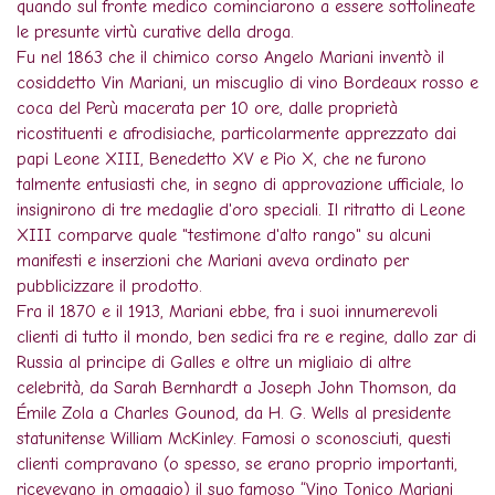
quando sul fronte medico cominciarono a essere sottolineate
le presunte virtù curative della droga.
Fu nel 1863 che il chimico corso Angelo Mariani inventò il
cosiddetto Vin Mariani, un miscuglio di vino Bordeaux rosso e
coca del Perù macerata per 10 ore, dalle proprietà
ricostituenti e afrodisiache, particolarmente apprezzato dai
papi Leone XIII, Benedetto XV e Pio X, che ne furono
talmente entusiasti che, in segno di approvazione ufficiale, lo
insignirono di tre medaglie d'oro speciali. Il ritratto di Leone
XIII comparve quale "testimone d'alto rango" su alcuni
manifesti e inserzioni che Mariani aveva ordinato per
pubblicizzare il prodotto.
Fra il 1870 e il 1913, Mariani ebbe, fra i suoi innumerevoli
clienti di tutto il mondo, ben sedici fra re e regine, dallo zar di
Russia al principe di Galles e oltre un migliaio di altre
celebrità, da Sarah Bernhardt a Joseph John Thomson, da
Émile Zola a Charles Gounod, da H. G. Wells al presidente
statunitense William McKinley. Famosi o sconosciuti, questi
clienti compravano (o spesso, se erano proprio importanti,
ricevevano in omaggio) il suo famoso “Vino Tonico Mariani