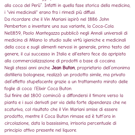
alla coca del Perù”. Infatti in quella fase storica della medicina,
i "vini medicinali" erano fra i rimedi più diffusi.
Da ricordare che il Vin Mariani ispirò nel 1886 John
Pemberton a inventare una sua variante, la Coca-Cola.
Nel1859, Paolo Mantegazza pubblicò negli Annali universali di
medicina di Milano lo studio sulle virtù igieniche e medicinali
della coca e sugli alimenti nervosi in generale, primo testo del
genere, il cui successo in Italia e all'estero fece da apripista
alla commercializzazione di prodotti a base di cocaina.
Negli stessi anni anche
Jean Buton
, proprietario dell’omonima
distilleria bolognese, realizzò un prodotto simile, ma privato
dell’effetto stupefacente grazie a un trattamento mirato delle
foglie di coca: l’Elixir Coca Buton.
Sul finire del 1800 cominciò a diffondersi il timore verso la
pianta e i suoi derivati per via della forte dipendenza che ne
scaturiva, col risultato che il Vin Mariani smise di essere
prodotto, mentre il Coca Buton rimase ed è tutt’ora in
circolazione, data la bassissima, irrisoria percentuale di
principio attivo presente nel liquore.