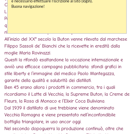
è necessario effettuare l'iscrizione al sito (login).
Coca Buton e l’Amaro Felsina.
Buona navigazione!
La Buton partecipa nel 1900 all'Esposizione Universale di
Parigi con un fastoso chiosco in stile liberty. In
quell’occasione viene premiata con medaglia d'oro, massimo
riconoscimento nella patria dei liquori.
All’inizio del XX° secolo la Buton venne rilevata dal marchese
Filippo Sassoli de’ Bianchi che la ricevette in eredità dalla
moglie Maria Rovinazzi.
Questi la rifondò esaltandone la vocazione internazionale e
avviò una efficace campagna pubblicitaria: sfondi grafici in
stile liberty e l’immagine del medico Paolo Mantegazza,
garante della qualità e salubrità dei distillati.
Ben 45 erano allora i prodotti in commercio, tra i quali
ricordiamo il Latte di Vecchia, la Supreme Buton, la Creme de
Fleurs, la Rosa di Monaco e l’Elixir Coca Buliviana.
Dal 1939 il distillato di uve trebbiane viene denominato
Vecchia Romagna e viene presentato nell’inconfondibile
bottiglia triangolare, in uso ancor oggi.
Nel secondo dopoguerra la produzione continuò, oltre che