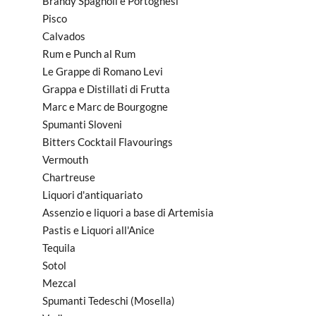
Brandy Spagnoli e Portoghesi
Pisco
Calvados
Rum e Punch al Rum
Le Grappe di Romano Levi
Grappa e Distillati di Frutta
Marc e Marc de Bourgogne
Spumanti Sloveni
Bitters Cocktail Flavourings
Vermouth
Chartreuse
Liquori d'antiquariato
Assenzio e liquori a base di Artemisia
Pastis e Liquori all'Anice
Tequila
Sotol
Mezcal
Spumanti Tedeschi (Mosella)