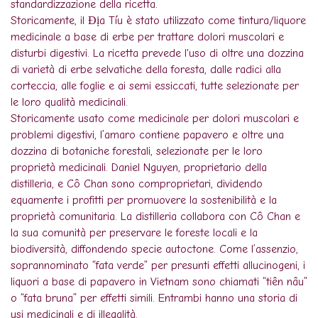
standardizzazione della ricetta.
Storicamente, il Địa Tíu è stato utilizzato come tintura/liquore
medicinale a base di erbe per trattare dolori muscolari e
disturbi digestivi. La ricetta prevede l'uso di oltre una dozzina
di varietà di erbe selvatiche della foresta, dalle radici alla
corteccia, alle foglie e ai semi essiccati, tutte selezionate per
le loro qualità medicinali.
Storicamente usato come medicinale per dolori muscolari e
problemi digestivi, l’amaro contiene papavero e oltre una
dozzina di botaniche forestali, selezionate per le loro
proprietà medicinali. Daniel Nguyen, proprietario della
distilleria, e Cô Chan sono comproprietari, dividendo
equamente i profitti per promuovere la sostenibilità e la
proprietà comunitaria. La distilleria collabora con Cô Chan e
la sua comunità per preservare le foreste locali e la
biodiversità, diffondendo specie autoctone. Come l’assenzio,
soprannominato “fata verde” per presunti effetti allucinogeni, i
liquori a base di papavero in Vietnam sono chiamati “tiên nâu”
o “fata bruna” per effetti simili. Entrambi hanno una storia di
usi medicinali e di illegalità.