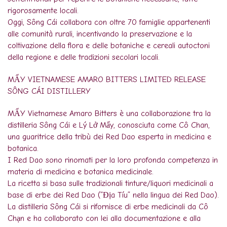
rigorosamente locali.
Oggi, Sông Cái collabora con oltre 70 famiglie appartenenti
alle comunità rurali, incentivando la preservazione e la
coltivazione della flora e delle botaniche e cereali autoctoni
della regione e delle tradizioni secolari locali.
MẨY VIETNAMESE AMARO BITTERS LIMITED RELEASE
SÔNG CÁI DISTILLERY
MẨY Vietnamese Amaro Bitters è una collaborazione tra la
distilleria Sông Cái e Lý Lở Mẩy, conosciuta come Cô Chan,
una guaritrice della tribù dei Red Dao esperta in medicina e
botanica.
I Red Dao sono rinomati per la loro profonda competenza in
materia di medicina e botanica medicinale.
La ricetta si basa sulle tradizionali tinture/liquori medicinali a
base di erbe dei Red Dao (“Địa Tíu” nella lingua dei Red Dao).
La distilleria Sông Cái si rifornisce di erbe medicinali da Cô
Chạn e ha collaborato con lei alla documentazione e alla