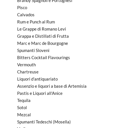
Brandy Spagnoli e Portoghesi
Pisco
Calvados
Rum e Punch al Rum
Le Grappe di Romano Levi
Grappa e Distillati di Frutta
Marc e Marc de Bourgogne
Spumanti Sloveni
Bitters Cocktail Flavourings
Vermouth
Chartreuse
Liquori d'antiquariato
Assenzio e liquori a base di Artemisia
Pastis e Liquori all'Anice
Tequila
Sotol
Mezcal
Spumanti Tedeschi (Mosella)