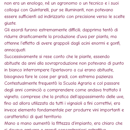
non era un enologo, né un agronomo o un tecnico e i suoi
colloqui con Quintarelli, pur se illuminanti, non potevano
essere sufficienti ad indirizzarlo con precisione verso le scelte
giuste.
Gli esordi furono estremamente difficili; dapprima tentò di
ridurre drasticamente la produzione d'uva per pianta, ma
ottenne l'effetto di avere grappoli dagli acini enormi e gonfi,
annacquati.
Successivamente si rese conto che le piante, essendo
abituate da anni alla sovraproduzione non potevano di punto
in bianco interrompere l'iperlavoro a cui erano abituate,
bisognava fare le cose per gradi, con estrema pazienza.
Contestualmente frequentò la Scuola Agraria e col passare
degli anni cominciò a comprendere come andava trattato il
vigneto; comprese che la pratica dell'appassimento delle uve,
fino ad allora utilizzata da tutti i vignaioli a fini correttivi, era
invece elemento fondamentale per produrre vini importanti e
caratteristici di quel territorio.
Mano a mano aumentò la fittezza d'impianto, era chiaro che