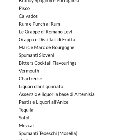
Brandy Spagnoli e Portoghesi
Pisco
Calvados
Rum e Punch al Rum
Le Grappe di Romano Levi
Grappa e Distillati di Frutta
Marc e Marc de Bourgogne
Spumanti Sloveni
Bitters Cocktail Flavourings
Vermouth
Chartreuse
Liquori d'antiquariato
Assenzio e liquori a base di Artemisia
Pastis e Liquori all'Anice
Tequila
Sotol
Mezcal
Spumanti Tedeschi (Mosella)