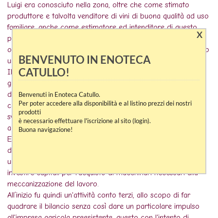
Luigi era conosciuto nella zona, oltre che come stimato
produttore e talvolta venditore di vini di buona qualità ad uso
familiare, anche come estimatore ed intenditore di questo
X
prodotto, tant'è che quando Romano ha intrapreso la strada
odierna nella produzione del vino molti hanno visto nel nonno
BENVENUTO IN ENOTECA
un precursore di questa sua inclinazione.
CATULLO!
Il padre di Romano ha proseguito l'attività in un'epoca di
grandi cambiamenti che per la valle hanno significato nascita
delle piccole industrie (nel secondo dopoguerra) e
Benvenuti in Enoteca Catullo.
Per poter accedere alla disponibilità e al listino prezzi dei nostri
conseguente abbandono delle campagne, oltre alla
prodotti
svalutazione, sia nell'immagine che nel reddito, del lavoro
è necessario effettuare l'iscrizione al sito (login).
agricolo.
Buona navigazione!
Era subentrata inoltre, in questo periodo, la globalizzazione
del mercato con tutti i problemi conseguenti per
un'agricoltura non all'avanguardia, e quindi il bisogno di
investire capitali per l'acquisto di macchinari necessari alla
meccanizzazione del lavoro.
All’inizio fu quindi un'attività conto terzi, allo scopo di far
quadrare il bilancio senza così dare un particolare impulso
all'impresa agricola preesistente, questo con l'intento di