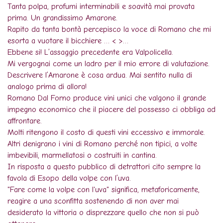
Tanta polpa, profumi interminabili e soavità mai provata
prima. Un grandissimo Amarone.
Rapito da tanta bontà percepisco la voce di Romano che mi
esorta a vuotare il bicchiere … < >…
Ebbene si! L’assaggio precedente era Valpolicella.
Mi vergognai come un ladro per il mio errore di valutazione.
Descrivere l’Amarone è cosa ardua. Mai sentito nulla di
analogo prima di allora!
Romano Dal Forno produce vini unici che valgono il grande
impegno economico che il piacere del possesso ci obbliga ad
affrontare.
Molti ritengono il costo di questi vini eccessivo e immorale.
Altri denigrano i vini di Romano perché non tipici, a volte
imbevibili, marmellatosi o costruiti in cantina.
In risposta a questo pubblico di detrattori cito sempre la
favola di Esopo della volpe con l’uva.
"Fare come la volpe con l'uva" significa, metaforicamente,
reagire a una sconfitta sostenendo di non aver mai
desiderato la vittoria o disprezzare quello che non si può