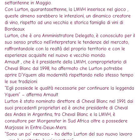
settantenne in Maggio.
Con Lurton, quarantasettenne, la LMVH inserisce nel gioco ,
queste almeno sarebbero le intenzioni, un dinamico creatore
di vino, rispetto ad una vecchia e storica famiglia di vini di
Bordeaux.
Lurton, che è ora Amministratore Delegato, è conosciuto per il
suo senso pratico nell’interpretare le tendenze del mercato,
raffrontandole con la realtà del proprio territorio e con le
esperienze acquisite nel nuovo e vecchio mondo.
Arnault , che è il presidente della LMVH, comproprietario di
Cheval Blanc dal 1998, ha affermato che Lurton potrebbe
aprire D’Yquem alla modernità rispettando nello stesso tempo
le sue tradizioni.
“Egli possiede le qualità necessarie per continuare la leggenda
Yquem” – afferma Arnault.
Lurton è stato nominato direttore di Cheval Blanc nel 1991 dai
suoi precedenti proprietari ed è anche presidente di Cheval
des Andes in Argentina, tra Cheval Blanc e la LMVH, è
consultore per Morgenster in Sud Africa oltre a possedere
Marjosse in Entre-Deux-Mers.
“Sono un po’ nervoso - ha detto Lurton del suo nuovo lavoro