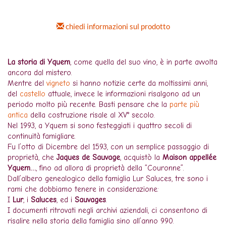
chiedi informazioni sul prodotto
La storia di Yquem
, come quella del suo vino, è in parte avvolta
ancora dal mistero.
Mentre del
vigneto
si hanno notizie certe da moltissimi anni,
del
castello
attuale, invece le informazioni risalgono ad un
periodo molto più recente. Basti pensare che la
parte più
antica
della costruzione risale al XV° secolo.
Nel 1993, a Yquem si sono festeggiati i quattro secoli di
continuità famigliare.
Fu l’otto di Dicembre del 1593, con un semplice passaggio di
proprietà, che
Jaques de Sauvage
, acquistò la
Maison appellée
Yquem…
, fino ad allora di proprietà della “Couronne”.
Dall’albero genealogico della famiglia Lur Saluces, tre sono i
rami che dobbiamo tenere in considerazione:
I
Lur
, i
Saluces
, ed i
Sauvages
.
I documenti ritrovati negli archivi aziendali, ci consentono di
risalire nella storia della famiglia sino all’anno 990.