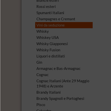
Bianchi esteri
Rossi esteri
Spumanti Italiani
Champagnes e Cremant
Vini da seduzione
Whisky
Whiskey USA
Whisky Giapponesi
Whisky Fusion
Liquori e distillati
Gin
Armagnac e Bas-Armagnac
Cognac
Cognac Italiani (Ante 29 Maggio
1948) e Arzente
Brandy Italiani
Brandy Spagnoli e Portoghesi
Pisco
Calvados