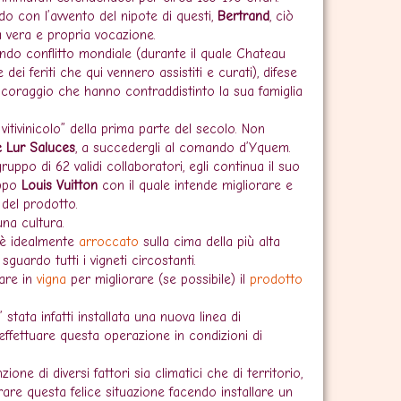
do con l’avvento del nipote di questi,
Bertrand
, ciò
na vera e propria vocazione.
condo conflitto mondiale (durante il quale Chateau
 dei feriti che qui vennero assistiti e curati), difese
coraggio che hanno contraddistinto la sua famiglia
 vitivinicolo” della prima parte del secolo. Non
 Lur Saluces
, a succedergli al comando d’Yquem.
uppo di 62 validi collaboratori, egli continua il suo
uppo
Louis Vuitton
con il quale intende migliorare e
del prodotto.
na cultura.
 è idealmente
arroccato
sulla cima della più alta
sguardo tutti i vigneti circostanti.
uare in
vigna
per migliorare (se possibile) il
prodotto
 stata infatti installata una nuova linea di
effettuare questa operazione in condizioni di
one di diversi fattori sia climatici che di territorio,
rare questa felice situazione facendo installare un