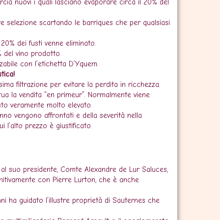
uercia nuovi i quali lasciano evaporare circa il 20% del
re selezione scartando le barriques che per qualsiasi
 20% dei fusti venne eliminato.
% del vino prodotto.
abile con l’etichetta D’Yquem.
tica!
ma filtrazione per evitare la perdita in ricchezza.
tua la vendita “en primeur”. Normalmente viene
sto veramente molto elevato.
nno vengono affrontati e della severità nella
 l’alto prezzo è giustificato.
al suo presidente, Comte Alexandre de Lur Saluces,
initivamente con Pierre Lurton, che è anche
i ha guidato l’illustre proprietà di Sauternes che