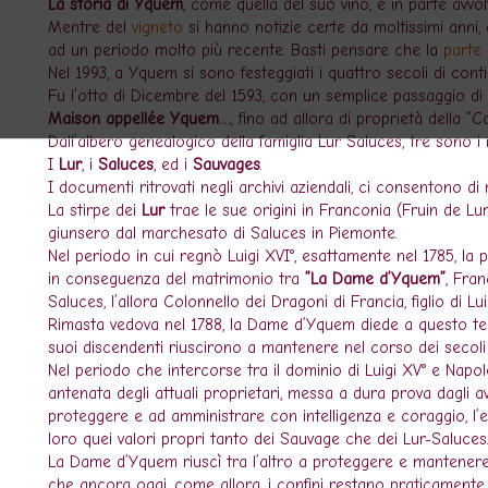
La storia di Yquem
, come quella del suo vino, è in parte avvo
Mentre del
vigneto
si hanno notizie certe da moltissimi anni,
ad un periodo molto più recente. Basti pensare che la
parte 
Nel 1993, a Yquem si sono festeggiati i quattro secoli di contin
Fu l’otto di Dicembre del 1593, con un semplice passaggio di
Maison appellée Yquem…
, fino ad allora di proprietà della “
Dall’albero genealogico della famiglia Lur Saluces, tre sono 
I
Lur
, i
Saluces
, ed i
Sauvages
.
I documenti ritrovati negli archivi aziendali, ci consentono di r
La stirpe dei
Lur
trae le sue origini in Franconia (Fruin de Lu
giunsero dal marchesato di Saluces in Piemonte.
Nel periodo in cui regnò Luigi XVI°, esattamente nel 1785, la 
in conseguenza del matrimonio tra
”La Dame d’Yquem”
, Fra
Saluces, l’allora Colonnello dei Dragoni di Francia, figlio di 
Rimasta vedova nel 1788, la Dame d’Yquem diede a questo te
suoi discendenti riuscirono a mantenere nel corso dei secoli 
Nel periodo che intercorse tra il dominio di Luigi XV° e Napol
antenata degli attuali proprietari, messa a dura prova dagli av
proteggere e ad amministrare con intelligenza e coraggio, l’er
loro quei valori propri tanto dei Sauvage che dei Lur-Saluces
La Dame d’Yquem riuscì tra l’altro a proteggere e mantenere ne
che ancora oggi, come allora, i confini restano praticamente