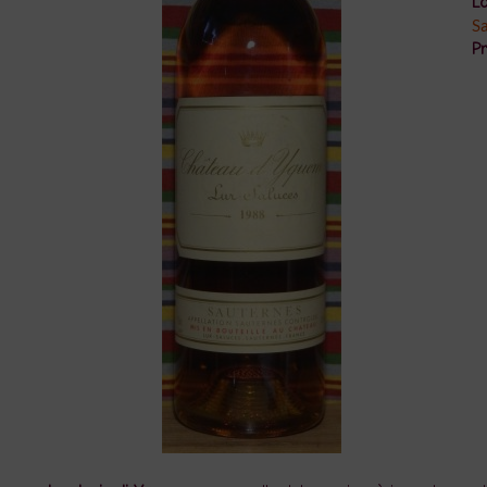
Lo
S
Pr