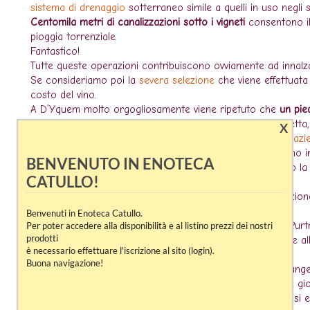
sistema di drenaggio
sotterraneo simile a quelli in uso negli s
Centomila metri di canalizzazioni sotto i vigneti
consentono il
pioggia torrenziale.
Fantastico!
Tutte queste operazioni contribuiscono ovviamente ad innalza
Se consideriamo poi la
severa selezione
che viene effettuata 
costo del vino.
A D’Yquem molto orgogliosamente viene ripetuto che
un pie
In fase di vendemmia
l'uva
viene raccolta a maturità perfetta
X
centocinquanta vendemmiatori
che spesso rimangono in
azi
Questi specialisti, molto spesso gli stessi da anni, eseguono
BENVENUTO IN ENOTECA
massimo storico di tredici come avvenne nel 1964 quando la Bo
CATULLO!
sviluppo.
Fu proprio il 1964 una delle annate in cui non vi fu produzion
Ricordiamo anche il 1972 il 1974 per lo stesso problema.
Benvenuti in Enoteca Catullo.
Il vino ha un potenziale di invecchiamento straordinario. Pu
Per poter accedere alla disponibilità e al listino prezzi dei nostri
prodotti
opulento e dolce, il pubblico degli appassionati non resiste
è necessario effettuare l'iscrizione al sito (login).
raggiunga il decimo anno di vita.
Buona navigazione!
E’ un vero peccato non aspettare poiché D’Yquem raggiunge i
dalla vendemmia e certe annate si mantengono fresche e gio
La ricerca della qualità assoluta e a qualsiasi prezzo non si e