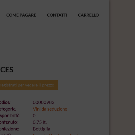
COME PAGARE
CONTATTI
CARRELLO
UCES
registrati per vedere il prezzo
00000983
dice:
Vini da seduzione
tegoria:
0
sponibilità:
0,75 lt.
ontenuto:
Bottiglia
nfezione: