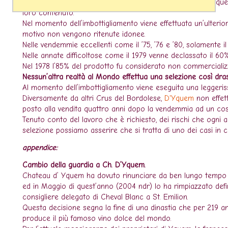
Il vino viene affinato per più di tre anni in fusti di legno di q
loro contenuto.
Nel momento dell’imbottigliamento viene effettuata un’ulterio
motivo non vengono ritenute idonee.
Nelle vendemmie eccellenti come il ’75, ’76 e ’80, solamente il
Nelle annate difficoltose come il 1979 venne declassato il 60
Nel 1978 l’85% del prodotto fu considerato non commercializz
Nessun’altra realtà al Mondo effettua una selezione così dras
Al momento dell’imbottigliamento viene eseguita una leggerissi
Diversamente da altri Crus del Bordolese,
D'Yquem
non effet
posto alla vendita quattro anni dopo la vendemmia ad un co
Tenuto conto del lavoro che è richiesto, dei rischi che ogni a
selezione possiamo asserire che si tratta di uno dei casi in cui
appendice:
Cambio della guardia a Ch. D’Yquem.
Chateau d’ Yquem ha dovuto rinunciare da ben lungo tempo 
ed in Maggio di quest’anno (2004 ndr) lo ha rimpiazzato def
consigliere delegato di Cheval Blanc a St. Emilion.
Questa decisione segna la fine di una dinastia che per 219 ann
produce il più famoso vino dolce del mondo.