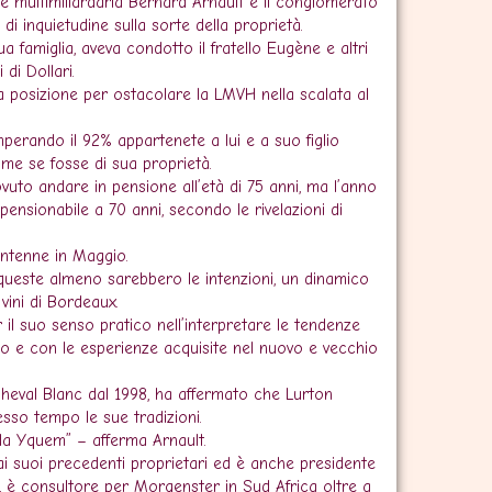
se multimiliardaria Bernard Arnault e il conglomerato
di inquietudine sulla sorte della proprietà.
a famiglia, aveva condotto il fratello Eugène e altri
di Dollari.
sua posizione per ostacolare la LMVH nella scalata al
erando il 92% appartenete a lui e a suo figlio
me se fosse di sua proprietà.
vuto andare in pensione all’età di 75 anni, ma l’anno
ensionabile a 70 anni, secondo le rivelazioni di
antenne in Maggio.
queste almeno sarebbero le intenzioni, un dinamico
 vini di Bordeaux.
il suo senso pratico nell’interpretare le tendenze
rio e con le esperienze acquisite nel nuovo e vecchio
Cheval Blanc dal 1998, ha affermato che Lurton
sso tempo le sue tradizioni.
nda Yquem” – afferma Arnault.
ai suoi precedenti proprietari ed è anche presidente
, è consultore per Morgenster in Sud Africa oltre a