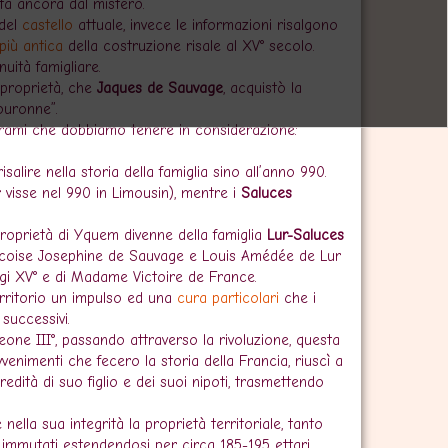
lta ancora dal mistero.
 del
castello
attuale, invece le informazioni risalgono
più antica
della costruzione risale al XV° secolo.
uità famigliare.
 proprietà, che
Jaques de Sauvage
, acquistò la
Couronne”.
i rami che dobbiamo tenere in considerazione:
isalire nella storia della famiglia sino all’anno 990.
r visse nel 990 in Limousin), mentre i
Saluces
proprietà di Yquem divenne della famiglia
Lur-Saluces
ncoise Josephine de Sauvage e Louis Amédée de Lur
Luigi XV° e di Madame Victoire de France.
rritorio un impulso ed una
cura particolari
che i
successivi.
eone III°, passando attraverso la rivoluzione, questa
venimenti che fecero la storia della Francia, riuscì a
edità di suo figlio e dei suoi nipoti, trasmettendo
.
lla sua integrità la proprietà territoriale, tanto
 immutati estendendosi per circa 185-195 ettari.