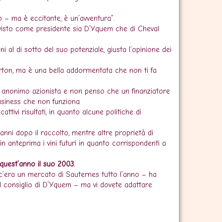
 – ma è eccitante, è un’avventura”.
 visto come presidente sia D’Yquem che di Cheval
al di sotto del suo potenziale, giusta l’opinione dei
Lurton, ma è una bella addormentata che non ti fa
n anonimo azionista e non penso che un finanziatore
siness che non funziona.
attivi risultati, in quanto alcune politiche di
 anni dopo il raccolto, mentre altre proprietà di
n anteprima i vini futuri in quanto corrispondenti a
uest’anno il suo 2003.
c’era un mercato di Sauternes tutto l’anno – ha
el consiglio di D’Yquem – ma vi dovete adattare