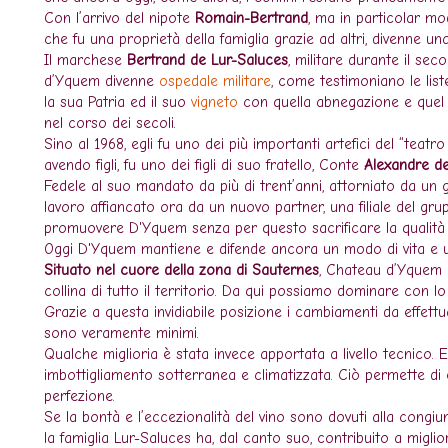
Con l’arrivo del nipote
Romain-Bertrand
, ma in particolar mo
che fu una proprietà della famiglia grazie ad altri, divenne u
Il marchese
Bertrand de Lur-Saluces
, militare durante il se
d’Yquem divenne
ospedale militare
, come testimoniano le liste
la sua Patria ed il suo
vigneto
con quella abnegazione e quel 
nel corso dei secoli.
Sino al 1968, egli fu uno dei più importanti artefici del “teatro
avendo figli, fu uno dei figli di suo fratello, Conte
Alexandre de
Fedele al suo mandato da più di trent’anni, attorniato da un gr
lavoro affiancato ora da un nuovo partner, una filiale del gr
promuovere D'Yquem senza per questo sacrificare la qualità 
Oggi D'Yquem mantiene e difende ancora un modo di vita e u
Situato nel cuore della zona di Sauternes
, Chateau d’Yquem
collina di tutto il territorio. Da qui possiamo dominare con lo 
Grazie a questa invidiabile posizione i cambiamenti da effett
sono veramente minimi.
Qualche miglioria è stata invece apportata a livello tecnico. E’
imbottigliamento sotterranea e climatizzata. Ciò permette di 
perfezione.
Se la bontà e l’eccezionalità del vino sono dovuti alla congiunzi
la famiglia Lur-Saluces ha, dal canto suo, contribuito a miglio