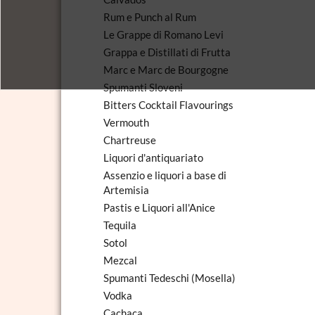
Rum e Punch al Rum
Le Grappe di Romano Levi
Grappa e Distillati di Frutta
Marc e Marc de Bourgogne
Spumanti Sloveni
Bitters Cocktail Flavourings
Vermouth
Chartreuse
Liquori d'antiquariato
Assenzio e liquori a base di
Artemisia
Pastis e Liquori all'Anice
Tequila
Sotol
Mezcal
Spumanti Tedeschi (Mosella)
Vodka
Cachaca