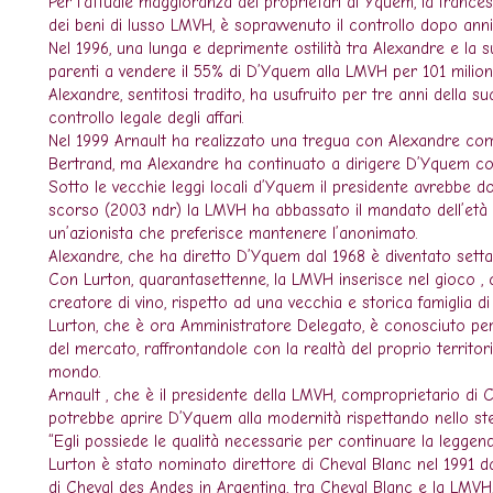
Per l’attuale maggioranza dei proprietari di Yquem, la france
dei beni di lusso LMVH, è sopravvenuto il controllo dopo anni 
Nel 1996, una lunga e deprimente ostilità tra Alexandre e la su
parenti a vendere il 55% di D’Yquem alla LMVH per 101 milioni 
Alexandre, sentitosi tradito, ha usufruito per tre anni della 
controllo legale degli affari.
Nel 1999 Arnault ha realizzato una tregua con Alexandre comp
Bertrand, ma Alexandre ha continuato a dirigere D’Yquem co
Sotto le vecchie leggi locali d’Yquem il presidente avrebbe do
scorso (2003 ndr) la LMVH ha abbassato il mandato dell’età p
un’azionista che preferisce mantenere l’anonimato.
Alexandre, che ha diretto D’Yquem dal 1968 è diventato sett
Con Lurton, quarantasettenne, la LMVH inserisce nel gioco , 
creatore di vino, rispetto ad una vecchia e storica famiglia di
Lurton, che è ora Amministratore Delegato, è conosciuto per 
del mercato, raffrontandole con la realtà del proprio territo
mondo.
Arnault , che è il presidente della LMVH, comproprietario di 
potrebbe aprire D’Yquem alla modernità rispettando nello ste
“Egli possiede le qualità necessarie per continuare la legge
Lurton è stato nominato direttore di Cheval Blanc nel 1991 d
di Cheval des Andes in Argentina, tra Cheval Blanc e la LMVH