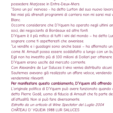
possedere Marjosse in Entre-Deux-Mers.
“Sono un po’ nervoso - ha detto Lurton del suo nuovo lavoro
Nei miei più sfrenati programmi di carriera non mi sarei mai
Blanc.
Occorre considerare che D’Yquem ha operato negli ultimi anni 
soci, dei negociants di Bordeaux ed altre fonti.
D’Yquem è il più mitico di tutti i vini del mondo – ha detto 
sognare come ti aspetteresti che avvenisse.
“Le vendite e i guadagni sono anche bassi – ha affermato u
come M. Arnault possa essere soddisfatto a lungo con un bu
Egli non ha investito più di 100 milioni di Dollari per ottenere c
D’Yquem erano uscite dal mercato corrente.
Con Alexandre de Lur Saluces il vino veniva distribuito alcuni
Sauternes avevano già realizzato un affare veloce, vendendo i
vendemmie rilevanti.
Per manifestare questo cambiamento, D’Yquem stà offrendo q
L’originale politica di D’Yquem può avere funzionato quando 
detto Pierre Godé, uomo di fiducia di Arnault che fa parte d
all’attualità. Non si può fare diversamente.
Estratto da un articolo di Wine Spectator del Luglio 2004
CHÂTEAU D' YQUEM 1988 LUR SALUCES