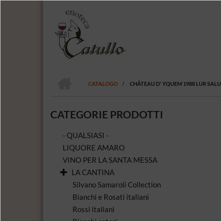
Salta
al
contenuto
principale
HOME
CATALOGO
/
CHÂTEAU D' YQUEM 1988 LUR SAL
BRICIOLE
DI
CATEGORIE PRODOTTI
PANE
- QUALSIASI -
LIQUORE AMARO
VINO PER LA SANTA MESSA
LA CANTINA
Silvano Samaroli Collection
Bianchi e Rosati italiani
Rossi italiani