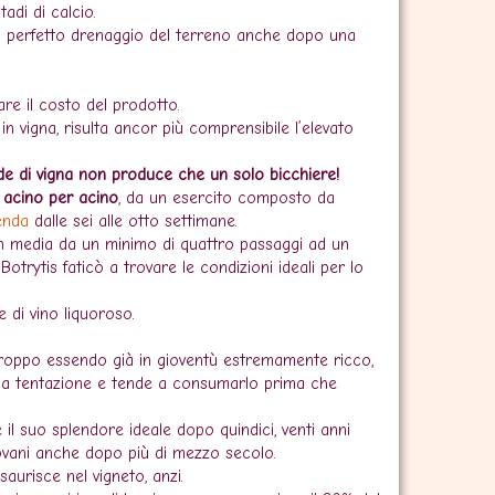
tadi di calcio.
 perfetto drenaggio del terreno anche dopo una
re il costo del prodotto.
in vigna, risulta ancor più comprensibile l’elevato
de di vigna non produce che un solo bicchiere!
,
acino per acino
, da un esercito composto da
enda
dalle sei alle otto settimane.
 in media da un minimo di quattro passaggi ad un
trytis faticò a trovare le condizioni ideali per lo
e di vino liquoroso.
rtroppo essendo già in gioventù estremamente ricco,
 alla tentazione e tende a consumarlo prima che
l suo splendore ideale dopo quindici, venti anni
vani anche dopo più di mezzo secolo.
saurisce nel vigneto, anzi.