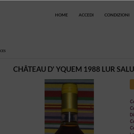
HOME
ACCEDI
CONDIZIONI
UCES
CHÂTEAU D' YQUEM 1988 LUR SAL
Co
Ca
Di
C
Co