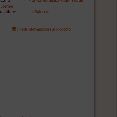
Francia-Bordeaux-Sauternes de
calità:
auternes
Lur Saluces.
oduttore:
chiedi informazioni sul prodotto