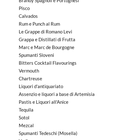
Brandy Spagnoli e Portoghesi
Pisco
Calvados
Rum e Punch al Rum
Le Grappe di Romano Levi
Grappa e Distillati di Frutta
Marc e Marc de Bourgogne
Spumanti Sloveni
Bitters Cocktail Flavourings
Vermouth
Chartreuse
Liquori d'antiquariato
Assenzio e liquori a base di Artemisia
Pastis e Liquori all'Anice
Tequila
Sotol
Mezcal
Spumanti Tedeschi (Mosella)