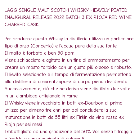
LAGG SINGLE MALT SCOTCH WHISKY HEAVILY PEATED
INAUGURAL RELEASE 2022 BATCH 3 EX RIOJA RED WINE
CHARRED-CASK
Per produrre questo Whisky la distilleria utilizza un particolare
tipo di orzo (Concerto) e l’acqua pura della sua fonte.
Il malto è torbato a ben 50 ppm.
Viene schiacciato e agitato in un tine di ammostamento per
creare un mosto torbido con un gusto più oleoso e robusto.
Il lievito selezionato e il tempo di fermentazione permettono
alla distilleria di creare il sapore di corpo pieno desiderato.
Successivamente, ciò che ne deriva viene distillato due volte
in un alambicco artigianale in rame.
Il Whisky viene invecchiato in botti ex-Bourbon di primo
utilizzo per almeno tre anni per poi concludere la sua
maturazione in botti da 55 litri ex Firkin da vino rosso ex
Rioja per sei mesi.
Imbottigliato ad una gradazione del 50% Vol. senza filtraggio
a freddo e senza aggiunta di coloranti.