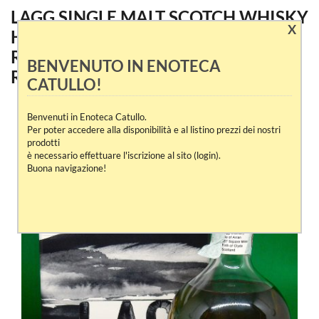
LAGG SINGLE MALT SCOTCH WHISKY
X
HEAVILY PEATED INAUGURAL
RELEASE 2022 BATCH 3 EX RIOJA
BENVENUTO IN ENOTECA
RED WINE CHARRED-CASK
CATULLO!
Benvenuti in Enoteca Catullo.
Per poter accedere alla disponibilità e al listino prezzi dei nostri
prodotti
è necessario effettuare l'iscrizione al sito (login).
Buona navigazione!