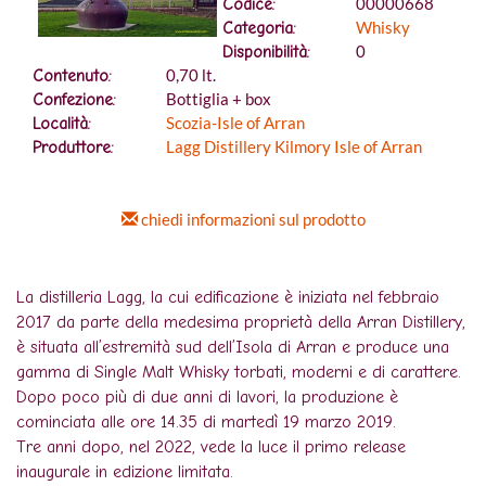
00000668
Codice:
Whisky
Categoria:
0
Disponibilità:
0,70 lt.
Contenuto:
Bottiglia + box
Confezione:
Scozia-Isle of Arran
Località:
Lagg Distillery Kilmory Isle of Arran
Produttore:
chiedi informazioni sul prodotto
La distilleria Lagg, la cui edificazione è iniziata nel febbraio
2017 da parte della medesima proprietà della Arran Distillery,
è situata all’estremità sud dell’Isola di Arran e produce una
gamma di Single Malt Whisky torbati, moderni e di carattere.
Dopo poco più di due anni di lavori, la produzione è
cominciata alle ore 14.35 di martedì 19 marzo 2019.
Tre anni dopo, nel 2022, vede la luce il primo release
inaugurale in edizione limitata.