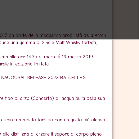
io 2017 da parte della medesima proprietà della Arran
produce una gamma di Single Malt Whisky torbati,
iata alle ore 14.35 di martedì 19 marzo 2019.
ale in edizione limitata.
INAUGURAL RELEASE 2022 BATCH 1 EX
are tipo di orzo (Concerto) e l’acqua pura della sua
r creare un mosto torbido con un gusto più oleoso
alla distilleria di creare il sapore di corpo pieno