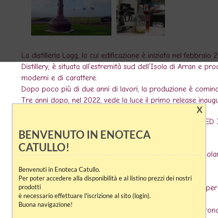
La distilleria Lagg, la cui edificazione è iniziata nel febbra
Distillery, è situata all’estremità sud dell’Isola di Arran e 
moderni e di carattere.
Dopo poco più di due anni di lavori, la produzione è cominc
Tre anni dopo, nel 2022, vede la luce il primo release inaugur
X
LAGG SINGLE MALT SCOTCH WHISKY HEAVILY PEATED 
BENVENUTO IN ENOTECA
BOURBON-CASK
CATULLO!
Per produrre questo Whisky la distilleria utilizza un particol
fonte.
Benvenuti in Enoteca Catullo.
Il malto è torbato a ben 50 ppm.
Per poter accedere alla disponibilità e al listino prezzi dei nostri
prodotti
Viene schiacciato e agitato in un tine di ammostamento pe
è necessario effettuare l'iscrizione al sito (login).
e robusto.
Buona navigazione!
Il lievito selezionato e il tempo di fermentazione permettono 