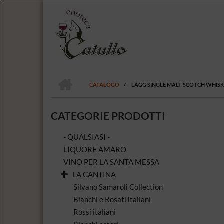
Salta
al
contenuto
principale
HOME
CATALOGO
/
LAGG SINGLE MALT SCOTCH WHISK
BRICIOLE
DI
CATEGORIE PRODOTTI
PANE
- QUALSIASI -
LIQUORE AMARO
VINO PER LA SANTA MESSA
LA CANTINA
Silvano Samaroli Collection
Bianchi e Rosati italiani
Rossi italiani