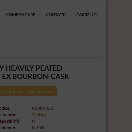
COME PAGARE
CONTATTI
CARRELLO
Y HEAVILY PEATED
1 EX BOURBON-CASK
registrati per vedere il prezzo
00001950
dice:
Whisky
tegoria:
0
sponibilità:
0,70 lt.
ontenuto: