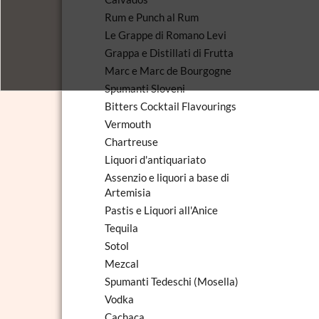
Rum e Punch al Rum
Le Grappe di Romano Levi
Grappa e Distillati di Frutta
Marc e Marc de Bourgogne
Spumanti Sloveni
Bitters Cocktail Flavourings
Vermouth
Chartreuse
Liquori d'antiquariato
Assenzio e liquori a base di
Artemisia
Pastis e Liquori all'Anice
Tequila
Sotol
Mezcal
Spumanti Tedeschi (Mosella)
Vodka
Cachaca