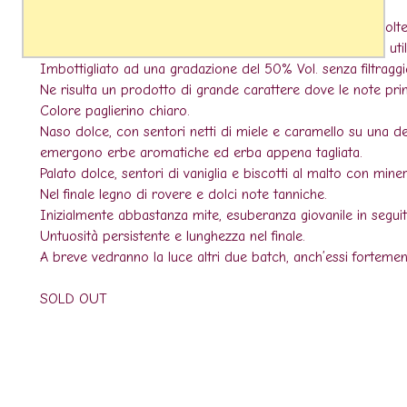
desiderato.
Successivamente, ciò che ne deriva viene distillato due volte
Il Whisky viene invecchiato in botti ex-Bourbon di primo uti
Imbottigliato ad una gradazione del 50% Vol. senza filtraggi
Ne risulta un prodotto di grande carattere dove le note princi
Colore paglierino chiaro.
Naso dolce, con sentori netti di miele e caramello su una del
emergono erbe aromatiche ed erba appena tagliata.
Palato dolce, sentori di vaniglia e biscotti al malto con miner
Nel finale legno di rovere e dolci note tanniche.
Inizialmente abbastanza mite, esuberanza giovanile in seguit
Untuosità persistente e lunghezza nel finale.
A breve vedranno la luce altri due batch, anch’essi fortement
SOLD OUT