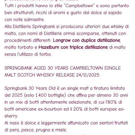
Tutti i prodotti hanno lo stile “Campbeltown” e sono pertanto
ben strutturati, ricchi di aromi e gusto dal dolce al sapido
con note salmastre.
Alla Distilleria Springbank si producono ulteriori due whisky di
malto, con nomi di Distillerie ormai scomparse, ottenuti con
procedimenti differenti:
Longrow con duplice distillazione
,
molto torbato e
Hazelburn con triplice distillazione
di malto
senza l'utilizzo di torba.
SPRINGBANK AGED 30 YEARS CAMPBELTOWN SINGLE
MALT SCOTCH WHISKY RELEASE 24/11/2025
Springbank 30 Years Old è un single malt a tiratura limitata
del 2025 (solo 1.400 bottiglie) che affina per almeno 30 anni
in un mix di botti attentamente selezionate, di cui l’80% di
botti americane ex-bourbon ed il 20% di botti europee ex-
sherry.
Al naso è dolce e leggermente affumicato con sentori fruttati
di pera, pesca, prugna e miele.