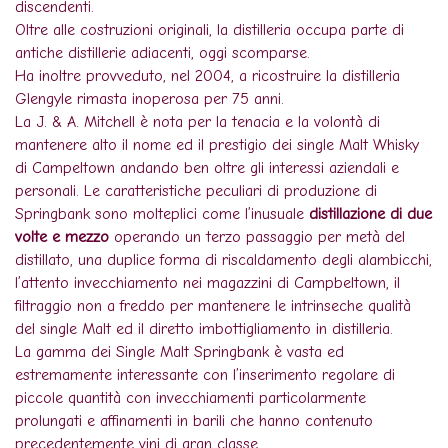
discendenti.
Oltre alle costruzioni originali, la distilleria occupa parte di
antiche distillerie adiacenti, oggi scomparse.
Ha inoltre provveduto, nel 2004, a ricostruire la distilleria
Glengyle rimasta inoperosa per 75 anni.
La J. & A. Mitchell è nota per la tenacia e la volontà di
mantenere alto il nome ed il prestigio dei single Malt Whisky
di Campeltown andando ben oltre gli interessi aziendali e
personali. Le caratteristiche peculiari di produzione di
Springbank sono molteplici come l’inusuale
distillazione di due
volte e mezzo
operando un terzo passaggio per metà del
distillato, una duplice forma di riscaldamento degli alambicchi,
l’attento invecchiamento nei magazzini di Campbeltown, il
filtraggio non a freddo per mantenere le intrinseche qualità
del single Malt ed il diretto imbottigliamento in distilleria.
La gamma dei Single Malt Springbank è vasta ed
estremamente interessante con l’inserimento regolare di
piccole quantità con invecchiamenti particolarmente
prolungati e affinamenti in barili che hanno contenuto
precedentemente vini di gran classe.