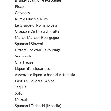
Brandy Spagnoli e Portoghesi
Pisco
Calvados
Rum e Punch al Rum
Le Grappe di Romano Levi
Grappa e Distillati di Frutta
Marc e Marc de Bourgogne
Spumanti Sloveni
Bitters Cocktail Flavourings
Vermouth
Chartreuse
Liquori d'antiquariato
Assenzio e liquori a base di Artemisia
Pastis e Liquori all'Anice
Tequila
Sotol
Mezcal
Spumanti Tedeschi (Mosella)