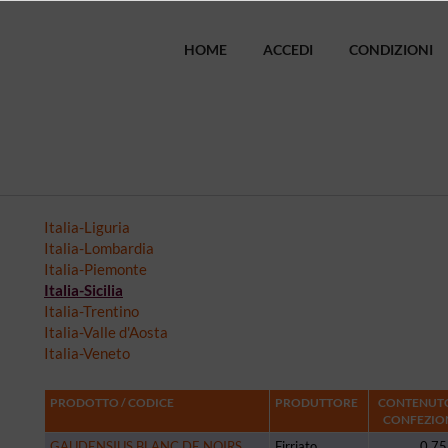
HOME
ACCEDI
CONDIZIONI
Italia-Liguria
Italia-Lombardia
Italia-Piemonte
Italia-Sicilia
Italia-Trentino
Italia-Valle d'Aosta
Italia-Veneto
PRODOTTO / CODICE
PRODUTTORE
CONTENUTO
CONFEZIO
GAUDENSIUS BLANC DE NOIRS
Firriato
0,75 