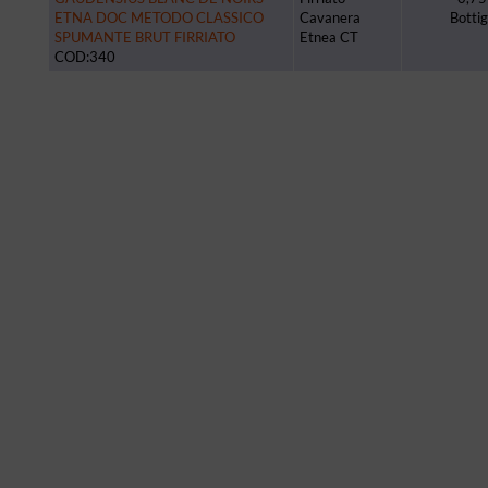
ETNA DOC METODO CLASSICO
Cavanera
Bottig
SPUMANTE BRUT FIRRIATO
Etnea CT
COD:340