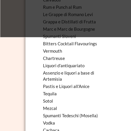
Rum e Punch al Rum
Le Grappe di Romano Levi
Grappa e Distillati di Frutta
Marc e Marc de Bourgogne
Spumanti Sloveni
Bitters Cocktail Flavourings
Vermouth
Chartreuse
Liquori d'antiquariato
Assenzio e liquori a base di
Artemisia
Pastis e Liquori all'Anice
Tequila
Sotol
Mezcal
Spumanti Tedeschi (Mosella)
Vodka
Cachaca