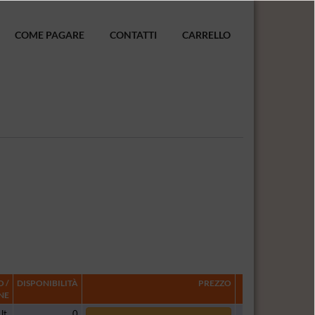
COME PAGARE
CONTATTI
CARRELLO
 /
DISPONIBILITÀ
PREZZO
NE
lt.
0