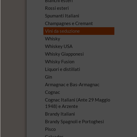
Bianchi esteri
Rossi esteri
Spumanti Italiani
Champagnes e Cremant
Vini da seduzione
Whisky
Whiskey USA
Whisky Giapponesi
Whisky Fusion
Liquori e distillati
Gin
Armagnac e Bas-Armagnac
Cognac
Cognac Italiani (Ante 29 Maggio
1948) e Arzente
Brandy Italiani
Brandy Spagnoli e Portoghesi
Pisco
Calvados