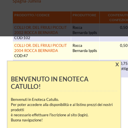
Spagna-Jumilla
PRODOTTO / CODICE
PRODUTTORE
CONTENUTO
CONFEZIO
COLLI OR. DEL FRIULI PICOLIT
Rocca
0,50 
2002 ROCCA BERNARDA
Bernarda Ipplis
COD:102
COLLI OR. DEL FRIULI PICOLIT
Rocca
0,50 
2004 ROCCA BERNARDA
Bernarda Ipplis
COD:47
VINO PICOLIT 1973 AZIENDA
F.lli Buiatti
X
0,75 
AGRICOLA F.LLI BUIATTI
Buttrio UD
Bottig
COD:670
BENVENUTO IN ENOTECA
CATULLO!
Benvenuti in Enoteca Catullo.
Per poter accedere alla disponibilità e al listino prezzi dei nostri
prodotti
è necessario effettuare l'iscrizione al sito (login).
Buona navigazione!