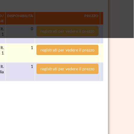
 /
DISPONIBILITÀ
PREZZO
NE
lt.
0
registrati per vedere il prezzo
1
lt.
1
registrati per vedere il prezzo
1
lt.
1
registrati per vedere il prezzo
lia