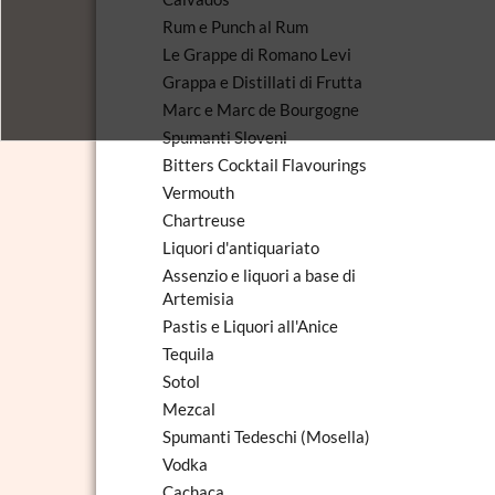
Rum e Punch al Rum
Le Grappe di Romano Levi
Grappa e Distillati di Frutta
Marc e Marc de Bourgogne
Spumanti Sloveni
Bitters Cocktail Flavourings
Vermouth
Chartreuse
Liquori d'antiquariato
Assenzio e liquori a base di
Artemisia
Pastis e Liquori all'Anice
Tequila
Sotol
Mezcal
Spumanti Tedeschi (Mosella)
Vodka
Cachaca