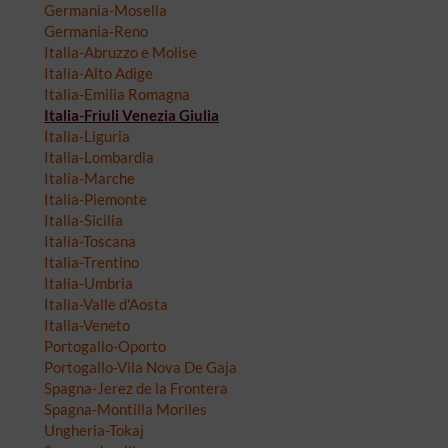
Germania-Mosella
Germania-Reno
Italia-Abruzzo e Molise
Italia-Alto Adige
Italia-Emilia Romagna
Italia-Friuli Venezia Giulia
Italia-Liguria
Italia-Lombardia
Italia-Marche
Italia-Piemonte
Italia-Sicilia
Italia-Toscana
Italia-Trentino
Italia-Umbria
Italia-Valle d'Aosta
Italia-Veneto
Portogallo-Oporto
Portogallo-Vila Nova De Gaja
Spagna-Jerez de la Frontera
Spagna-Montilla Moriles
Ungheria-Tokaj