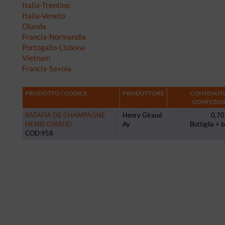
Italia-Trentino
Italia-Veneto
Olanda
Francia-Normandia
Portogallo-Lisbona
Vietnam
Francia-Savoia
PRODOTTO / CODICE
PRODUTTORE
CONTENUTO
CONFEZIO
RATAFIA DE CHAMPAGNE
Henry Giraud
0,70 
HENRI GIRAUD
Ay
Bottiglia + 
COD:958