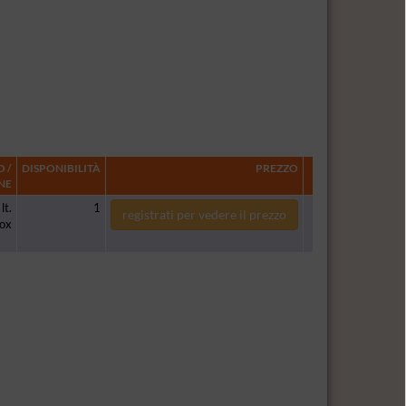
 /
DISPONIBILITÀ
PREZZO
NE
lt.
1
registrati per vedere il prezzo
box