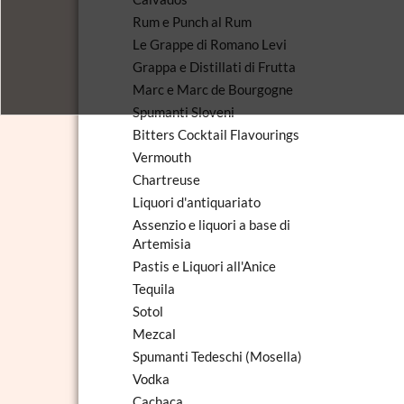
Rum e Punch al Rum
Le Grappe di Romano Levi
Grappa e Distillati di Frutta
Marc e Marc de Bourgogne
Spumanti Sloveni
Bitters Cocktail Flavourings
Vermouth
Chartreuse
Liquori d'antiquariato
Assenzio e liquori a base di
Artemisia
Pastis e Liquori all'Anice
Tequila
Sotol
Mezcal
Spumanti Tedeschi (Mosella)
Vodka
Cachaca