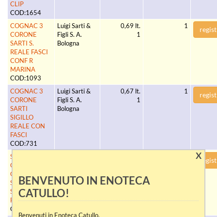
CLIP
COD:1654
COGNAC 3
Luigi Sarti &
0,69 lt.
1
regist
CORONE
Figli S. A.
1
SARTI S.
Bologna
REALE FASCI
CONF R
MARINA
COD:1093
COGNAC 3
Luigi Sarti &
0,67 lt.
1
regist
CORONE
Figli S. A.
1
SARTI
Bologna
SIGILLO
REALE CON
FASCI
COD:731
X
SARTI
Luigi Sarti &
0.67 lt.
1
regist
COGNAC 3
Figli S. A.
1
CORONE
Bologna
BENVENUTO IN ENOTECA
SUPERIORE
CATULLO!
SIG. REALE
FASCI
COD:600
Benvenuti in Enoteca Catullo.