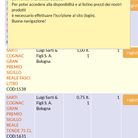
SARTI
Luigi Sarti &
0,67 lt.
1
Per poter accedere alla disponibilità e al listino prezzi dei nostri
regist
COGNAC
Figli S. A.
1
prodotti
GRAN
Bologna
è necessario effettuare l'iscrizione al sito (login).
PREMIO
Buona navigazione!
SIGILLO
REALE FASCI
67 CL
COD:1457
SARTI
Luigi Sarti &
1,00 lt.
1
regist
COGNAC
Figli S. A.
1
GRAN
Bologna
PREMIO
SIGILLO
REALE FASCI
LITRO
COD:1538
SARTI
Luigi Sarti &
0,75 lt.
1
regist
COGNAC
Figli S. A.
1
GRAN
Bologna
PREMIO
SIGILLO
REALE
TENDE 75 CL
COD:1631