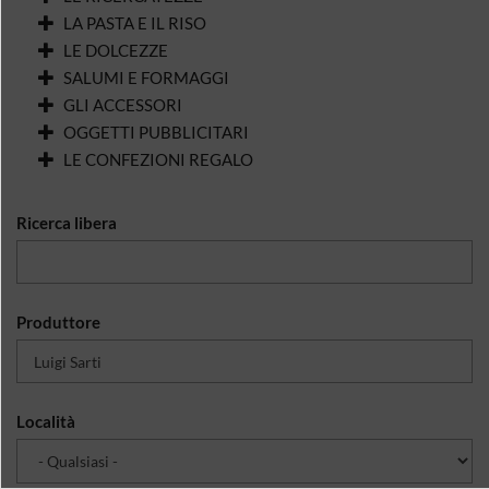
LA PASTA E IL RISO
LE DOLCEZZE
SALUMI E FORMAGGI
GLI ACCESSORI
OGGETTI PUBBLICITARI
LE CONFEZIONI REGALO
Ricerca libera
Produttore
Località