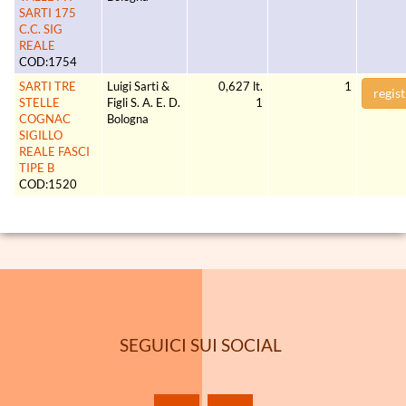
SARTI 175
C.C. SIG
REALE
COD:1754
SARTI TRE
Luigi Sarti &
0,627 lt.
1
regist
STELLE
Figli S. A. E. D.
1
COGNAC
Bologna
SIGILLO
REALE FASCI
TIPE B
COD:1520
SEGUICI SUI SOCIAL