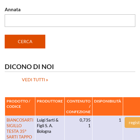
Annata
DICONO DI NOI
VEDI TUTTI
PRODOTTO /
PRODUTTORE
CONTENUTO
DISPONIBILITÀ
CODICE
/
CONFEZIONE
BIANCOSARTI
Luigi Sarti &
0,735
1
regist
SIGILLO
Figli S. A.
1
TESTA 35°
Bologna
SARTI TAPPO