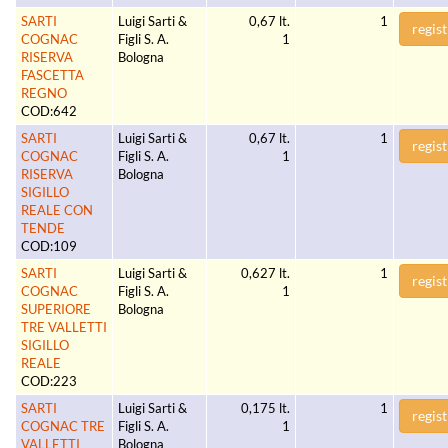
SARTI
Luigi Sarti &
0,67 lt.
1
regist
COGNAC
Figli S. A.
1
RISERVA
Bologna
FASCETTA
REGNO
COD:642
SARTI
Luigi Sarti &
0,67 lt.
1
regist
COGNAC
Figli S. A.
1
RISERVA
Bologna
SIGILLO
REALE CON
TENDE
COD:109
SARTI
Luigi Sarti &
0,627 lt.
1
regist
COGNAC
Figli S. A.
1
SUPERIORE
Bologna
TRE VALLETTI
SIGILLO
REALE
COD:223
SARTI
Luigi Sarti &
0,175 lt.
1
regist
COGNAC TRE
Figli S. A.
1
VALLETTI
Bologna