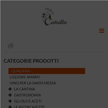
Salta
al
contenuto
principale
HOME
BRICIOLE
DI
CATEGORIE PRODOTTI
PANE
- QUALSIASI -
LIQUORE AMARO
VINO PER LA SANTA MESSA
LA CANTINA
GASTRONOMIA
GLI OLII E ACETI
LE RICERCATEZZE