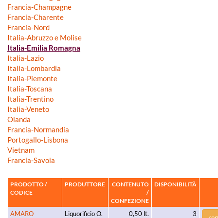
Francia-Champagne
Francia-Charente
Francia-Nord
Italia-Abruzzo e Molise
Italia-Emilia Romagna
Italia-Lazio
Italia-Lombardia
Italia-Piemonte
Italia-Toscana
Italia-Trentino
Italia-Veneto
Olanda
Francia-Normandia
Portogallo-Lisbona
Vietnam
Francia-Savoia
PRODOTTO /
PRODUTTORE
CONTENUTO
DISPONIBILITÀ
CODICE
/
CONFEZIONE
AMARO
Liquorificio O.
0,50 lt.
3
reg