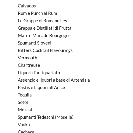
Calvados
Rum e Punch al Rum
Le Grappe di Romano Levi
Grappa e Distillati di Frutta
Marc e Marc de Bourgogne
Spumanti Sloveni
Bitters Cocktail Flavourings
Vermouth
Chartreuse
Liquori d'antiquariato
Assenzio e liquori a base di Artemisia
Pastis e Liquori all'Anice
Tequila
Sotol
Mezcal
Spumanti Tedeschi (Mosella)
Vodka
Cachaca