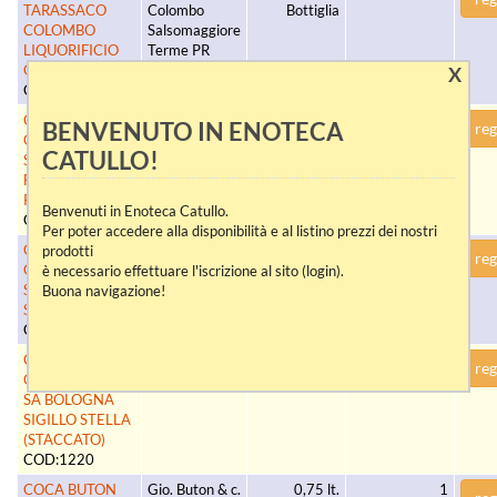
TARASSACO
Colombo
Bottiglia
COLOMBO
Salsomaggiore
LIQUORIFICIO
Terme PR
O. COLOMBO
X
COD:2073
COCA BUTON
Gio. Buton & c.
0,70 lt.
1
BENVENUTO IN ENOTECA
reg
GIO. BUTON & C.
SA BO
Bottiglia
CATULLO!
SA BOLOGNA
FASCETTA
REALE
Benvenuti in Enoteca Catullo.
COD:1238
Per poter accedere alla disponibilità e al listino prezzi dei nostri
COCA BUTON
Gio. Buton & c.
0,75 lt.
1
prodotti
reg
GIO. BUTON & C.
SpA BO
Bottiglia
è necessario effettuare l'iscrizione al sito (login).
SA BOLOGNA
Buona navigazione!
SIGILLO STELLA
COD:1780
COCA BUTON
Gio. Buton & c.
0,75 lt.
1
reg
GIO. BUTON & C.
SpA BO
Bottiglia
SA BOLOGNA
SIGILLO STELLA
(STACCATO)
COD:1220
COCA BUTON
Gio. Buton & c.
0,75 lt.
1