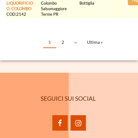
LIQUORIFICIO
Colombo
Bottiglia
O. COLOMBO
Salsomaggiore
COD:2142
Terme PR
PAGINAZIONE
Pagina
1
Page
2
Pagina
››
Ultima
Ultima »
attuale
successiva
pagina
SEGUICI SUI SOCIAL
facebook
instagram