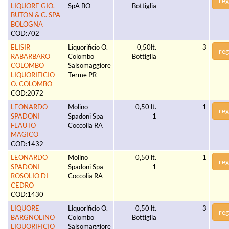
reg
LIQUORE GIO.
SpA BO
Bottiglia
BUTON & C. SPA
BOLOGNA
COD:702
ELISIR
Liquorificio O.
0,50lt.
3
reg
RABARBARO
Colombo
Bottiglia
COLOMBO
Salsomaggiore
LIQUORIFICIO
Terme PR
O. COLOMBO
COD:2072
LEONARDO
Molino
0,50 lt.
1
reg
SPADONI
Spadoni Spa
1
FLAUTO
Coccolia RA
MAGICO
COD:1432
LEONARDO
Molino
0,50 lt.
1
reg
SPADONI
Spadoni Spa
1
ROSOLIO DI
Coccolia RA
CEDRO
COD:1430
LIQUORE
Liquorificio O.
0,50 lt.
3
reg
BARGNOLINO
Colombo
Bottiglia
LIQUORIFICIO
Salsomaggiore