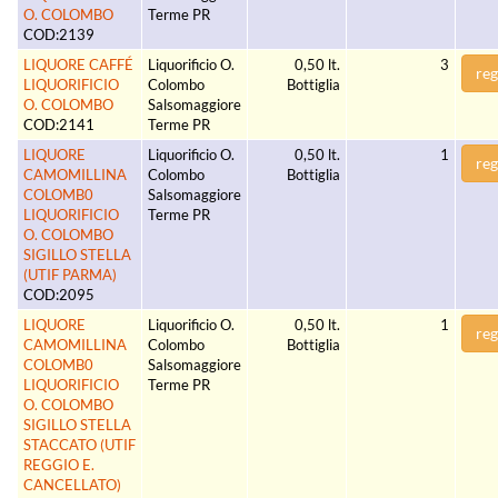
O. COLOMBO
Terme PR
COD:2139
LIQUORE CAFFÉ
Liquorificio O.
0,50 lt.
3
reg
LIQUORIFICIO
Colombo
Bottiglia
O. COLOMBO
Salsomaggiore
COD:2141
Terme PR
LIQUORE
Liquorificio O.
0,50 lt.
1
reg
CAMOMILLINA
Colombo
Bottiglia
COLOMB0
Salsomaggiore
LIQUORIFICIO
Terme PR
O. COLOMBO
SIGILLO STELLA
(UTIF PARMA)
COD:2095
LIQUORE
Liquorificio O.
0,50 lt.
1
reg
CAMOMILLINA
Colombo
Bottiglia
COLOMB0
Salsomaggiore
LIQUORIFICIO
Terme PR
O. COLOMBO
SIGILLO STELLA
STACCATO (UTIF
REGGIO E.
CANCELLATO)