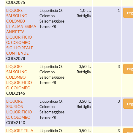
COD:2075
LIQUORE
Liquorificio O.
1,0 Lt.
1
reg
SALSOLINO
Colombo
Bottiglia
COLOMB0
Salsomaggiore
L’ITALIANISSIMA
Terme PR
ANISETTA
LIQUORIFICIO
O. COLOMBO
SIGILLO REALE
CON TENDE
COD:2078
LIQUORE
Liquorificio O.
0,50 lt.
3
reg
SALSOLINO
Colombo
Bottiglia
COLOMBO
Salsomaggiore
LIQUORIFICIO
Terme PR
O. COLOMBO
COD:2145
LIQUORE
Liquorificio O.
0,50 lt.
3
reg
SBURLÒN
Colombo
Bottiglia
LIQUORIFICIO
Salsomaggiore
O. COLOMBO
Terme PR
COD:2140
LIQUORE TILIA
Liquorificio O.
0,50 lt.
3
reg