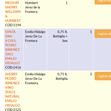
registrat
MEDIUM
Humbert
1
SHERRY
Jerez de la
WILLIAMS
Frontera
&
HUMBERT
COD:1194
SANTA
Emilio Hidalgo
0,75 lt.
1
registrat
ANA
Jerez De La
Bottiglia +
V.O.R.S.
Frontera
box
PEDRO
XIMENEZ
1861
EMILIO
HIDALGO
COD:1416
SHERRY
Emilio Hidalgo
0,75 lt.
3
registrat
PEDRO
Jerez De La
Bottiglia
XIMENEZ
Fronteira
VINO
DULCE
NATURAL
EMILIO
HIDALGO
COD:2125