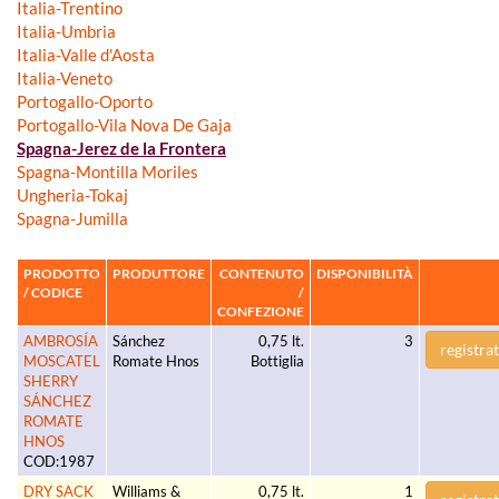
Italia-Trentino
Italia-Umbria
Italia-Valle d'Aosta
Italia-Veneto
Portogallo-Oporto
Portogallo-Vila Nova De Gaja
Spagna-Jerez de la Frontera
Spagna-Montilla Moriles
Ungheria-Tokaj
Spagna-Jumilla
PRODOTTO
PRODUTTORE
CONTENUTO
DISPONIBILITÀ
/ CODICE
/
CONFEZIONE
AMBROSÍA
Sánchez
0,75 lt.
3
registrat
MOSCATEL
Romate Hnos
Bottiglia
SHERRY
SÁNCHEZ
ROMATE
HNOS
COD:1987
DRY SACK
Williams &
0,75 lt.
1