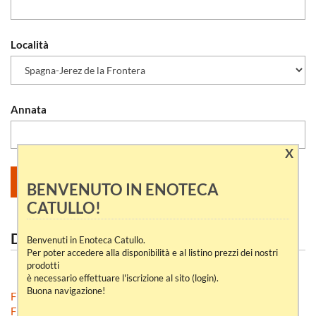
Località
Annata
X
BENVENUTO IN ENOTECA
CATULLO!
DICONO DI NOI
Benvenuti in Enoteca Catullo.
Per poter accedere alla disponibilità e al listino prezzi dei nostri
prodotti
VEDI TUTTI
è necessario effettuare l'iscrizione al sito (login).
Buona navigazione!
Francia-Alsazia
Francia-Bordeaux-Sauternes