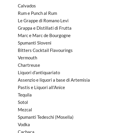
Calvados
Rum e Punch al Rum
Le Grappe di Romano Levi
Grappa e Distillati di Frutta
Marc e Marc de Bourgogne
Spumanti Sloveni
Bitters Cocktail Flavourings
Vermouth
Chartreuse
Liquori d'antiquariato
Assenzio e liquori a base di Artemisia
Pastis e Liquori all'Anice
Tequila
Sotol
Mezcal
Spumanti Tedeschi (Mosella)
Vodka
Cachaca