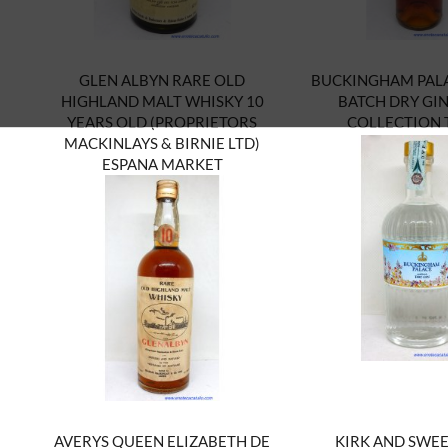
GLEN ALBYN RARE OLD
BUCKINGHAM PALA
HIGHLAND MALT WHISKY 10
BATCH DRY GI
YEARS OLD (PROPRIETORS
COLLECTION 
MACKINLAYS & BIRNIE LTD)
ESPANA MARKET
AVERYS QUEEN ELIZABETH DE
KIRK AND SWE