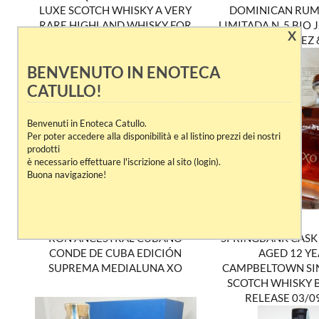
LUXE SCOTCH WHISKY A VERY
DOMINICAN RUM
RARE HIGHLAND WHISKY FOR
LIMITADA N. 5 BIO
X
JAPANESE MARKET
BERMUDEZ &
BENVENUTO IN ENOTECA
CATULLO!
Benvenuti in Enoteca Catullo.
Per poter accedere alla disponibilità e al listino prezzi dei nostri
prodotti
è necessario effettuare l'iscrizione al sito (login).
Buona navigazione!
RON ANCESTRAL CUBANO
SPRINGBANK CASK
CONDE DE CUBA EDICIÓN
AGED 12 Y
SUPREMA MEDIALUNA XO
CAMPBELTOWN SI
SCOTCH WHISKY 
RELEASE 03/0