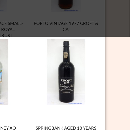
CE SMALL-
PORTO VINTAGE 1977 CROFT &
N ROYAL
CA.
TRUST
ENEY XO
SPRINGBANK AGED 18 YEARS