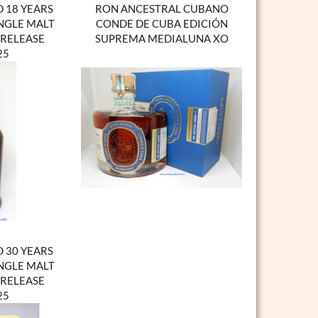
 18 YEARS
RON ANCESTRAL CUBANO
NGLE MALT
CONDE DE CUBA EDICIÓN
 RELEASE
SUPREMA MEDIALUNA XO
25
 30 YEARS
NGLE MALT
 RELEASE
25