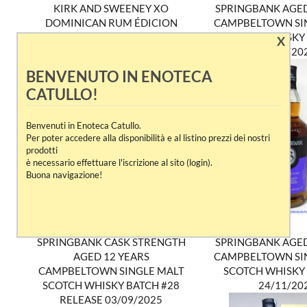
KIRK AND SWEENEY XO
SPRINGBANK AGED
DOMINICAN RUM ÉDICION
CAMPBELTOWN SI
LIMITADA N. 5 BIO J. ARMANDO
SCOTCH WHISKY
X
BERMUDEZ & Co.
08/12/20
BENVENUTO IN ENOTECA
CATULLO!
Benvenuti in Enoteca Catullo.
Per poter accedere alla disponibilità e al listino prezzi dei nostri
prodotti
è necessario effettuare l'iscrizione al sito (login).
Buona navigazione!
SPRINGBANK CASK STRENGTH
SPRINGBANK AGED
AGED 12 YEARS
CAMPBELTOWN SI
CAMPBELTOWN SINGLE MALT
SCOTCH WHISKY
SCOTCH WHISKY BATCH #28
24/11/20
RELEASE 03/09/2025